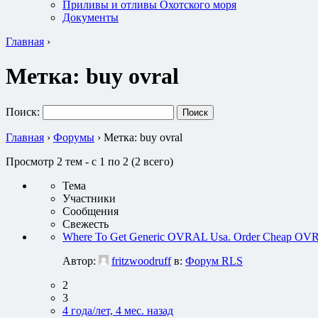
Приливы и отливы Охотского моря
Документы
Главная
›
Метка:
buy ovral
Поиск:
Главная
›
Форумы
›
Метка: buy ovral
Просмотр 2 тем - с 1 по 2 (2 всего)
Тема
Участники
Сообщения
Свежесть
Where To Get Generic OVRAL Usa. Order Cheap OVR
Автор:
fritzwoodruff
в:
Форум RLS
2
3
4 года/лет, 4 мес. назад