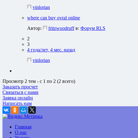
vinlorian
where can buy ovral online
Автор:
fritzwoodruff
в:
Форум RLS
2
3
4 года/лет, 4 мес. назад
vinlorian
Просмотр 2 тем - с 1 по 2 (2 всего)
Заказать просчет
Связаться с нами
Заявка онлайн
Написать нам
Главная
О нас
Услуги