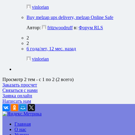
vinlorian
Buy melzap ups delivery, melzap Online Safe
Автор:
fritzwoodruff
в:
Форум RLS
2
2
6 года/лет, 12 мес. назад
vinlorian
Просмотр 2 тем - с 1 по 2 (2 всего)
Заказать просчет
Связаться с нами
Заявка онлайн
Написать нам
Главная
О нас
Услуги