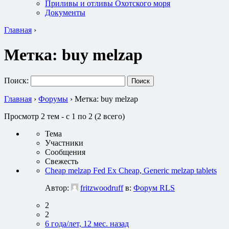
Приливы и отливы Охотского моря
Документы
Главная
›
Метка:
buy melzap
Поиск:
Главная
›
Форумы
›
Метка: buy melzap
Просмотр 2 тем - с 1 по 2 (2 всего)
Тема
Участники
Сообщения
Свежесть
Cheap melzap Fed Ex Cheap, Generic melzap tablets
Автор:
fritzwoodruff
в:
Форум RLS
2
2
6 года/лет, 12 мес. назад