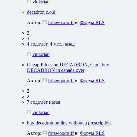
vinlorian
decadron c.o.d.
Автор:
fritzwoodruff
в:
Форум RLS
2
3
4 года/лет, 4 мес. назад
vinlorian
Cheap Prices on DECADRON, Can i buy
DECADRON in canada over
Автор:
fritzwoodruff
в:
Форум RLS
2
2
7 года/лет назад
vinlorian
buy decadron on line without a prescription
Автор:
fritzwoodruff
в:
Форум RLS