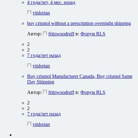
4 года/лет, 4 мес. назад
vinlorian
buy crismol without a prescription overnight shipping
Автор:
fritzwoodruff
в:
Форум RLS
2
2
7 года/лет назад
vinlorian
Buy crismol Manufacturer Canada, Buy crismol Same
Day Shipping
Автор:
fritzwoodruff
в:
Форум RLS
2
2
7 года/лет назад
vinlorian