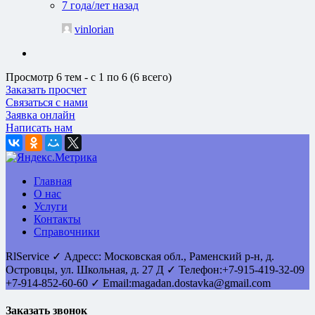
7 года/лет назад
vinlorian
Просмотр 6 тем - с 1 по 6 (6 всего)
Заказать просчет
Связаться с нами
Заявка онлайн
Написать нам
Главная
О нас
Услуги
Контакты
Справочники
RlService
✓
Адресс:
Московская обл., Раменский р-н, д.
Островцы
,
ул. Школьная, д. 27 Д
✓ Телефон:
+7-915-419-32-09
+7-914-852-60-60
✓ Email:
magadan.dostavka@gmail.com
Заказать звонок