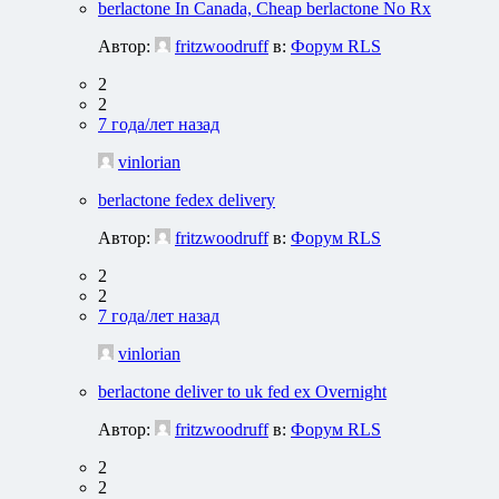
berlactone In Canada, Cheap berlactone No Rx
Автор:
fritzwoodruff
в:
Форум RLS
2
2
7 года/лет назад
vinlorian
berlactone fedex delivery
Автор:
fritzwoodruff
в:
Форум RLS
2
2
7 года/лет назад
vinlorian
berlactone deliver to uk fed ex Overnight
Автор:
fritzwoodruff
в:
Форум RLS
2
2