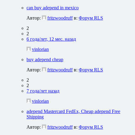
can buy adepend in mexico
Автор:
fritzwoodruff
в:
Форум RLS
2
2
6 года/лет, 12 мес. назад
vinlorian
buy adepend cheap
Автор:
fritzwoodruff
в:
Форум RLS
2
2
7 года/лет назад
vinlorian
adepend Mastercard FedEx, Cheap adepend Free
Shipping
Автор:
fritzwoodruff
в:
Форум RLS