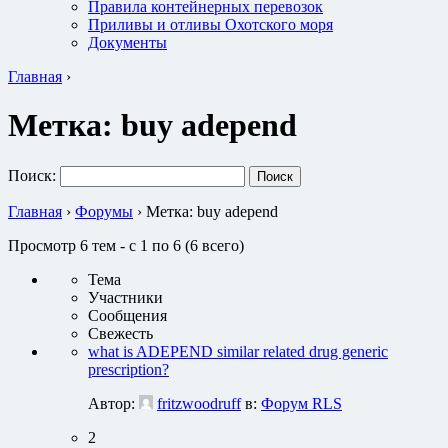
Правила контейнерных перевозок
Приливы и отливы Охотского моря
Документы
Главная
›
Метка:
buy adepend
Поиск:
Главная
›
Форумы
›
Метка: buy adepend
Просмотр 6 тем - с 1 по 6 (6 всего)
Тема
Участники
Сообщения
Свежесть
what is ADEPEND similar related drug generic
prescription?
Автор:
fritzwoodruff
в:
Форум RLS
2