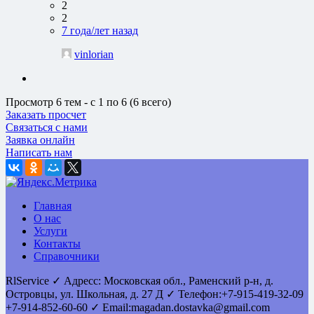
2
2
7 года/лет назад
vinlorian
Просмотр 6 тем - с 1 по 6 (6 всего)
Заказать просчет
Связаться с нами
Заявка онлайн
Написать нам
Главная
О нас
Услуги
Контакты
Справочники
RlService
✓
Адресс:
Московская обл., Раменский р-н, д.
Островцы
,
ул. Школьная, д. 27 Д
✓ Телефон:
+7-915-419-32-09
+7-914-852-60-60
✓ Email:
magadan.dostavka@gmail.com