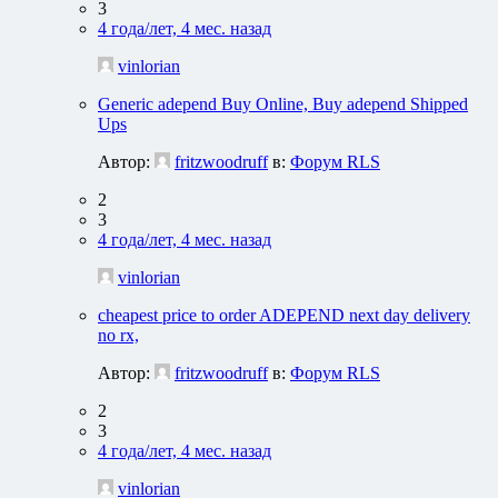
3
4 года/лет, 4 мес. назад
vinlorian
Generic adepend Buy Online, Buy adepend Shipped
Ups
Автор:
fritzwoodruff
в:
Форум RLS
2
3
4 года/лет, 4 мес. назад
vinlorian
cheapest price to order ADEPEND next day delivery
no rx,
Автор:
fritzwoodruff
в:
Форум RLS
2
3
4 года/лет, 4 мес. назад
vinlorian