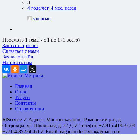
3
4 года/лет, 4 мес. назад
vinlorian
Просмотр 1 темы - с 1 по 1 (1 всего)
Заказать просчет
Связаться с нами
Заявка онлайн
Написать нам
Главная
О нас
Услуги
Контакты
Справочники
RlService
✓
Адресс:
Московская обл., Раменский р-н, д.
Островцы
,
ул. Школьная, д. 27 Д
✓ Телефон:
+7-915-419-32-09
+7-914-852-60-60
✓ Email:
magadan.dostavka@gmail.com