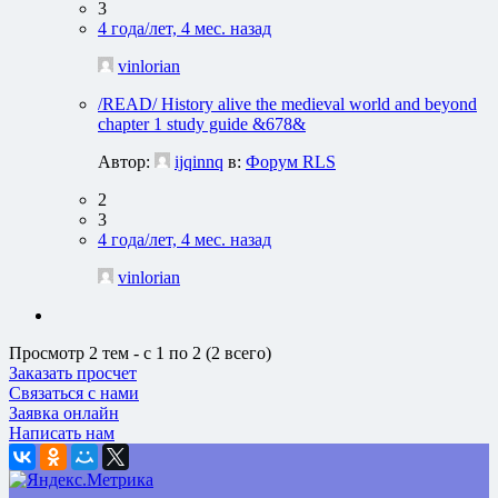
3
4 года/лет, 4 мес. назад
vinlorian
/READ/ History alive the medieval world and beyond
chapter 1 study guide &678&
Автор:
ijqinnq
в:
Форум RLS
2
3
4 года/лет, 4 мес. назад
vinlorian
Просмотр 2 тем - с 1 по 2 (2 всего)
Заказать просчет
Связаться с нами
Заявка онлайн
Написать нам