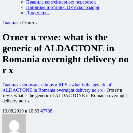
Правила контейнерных перевозок
Приливы и отливы Охотского моря
Документы
Главная
›
Ответы
Ответ в теме: what is the
generic of ALDACTONE in
Romania overnight delivery no
r x
Главная
›
Форумы
›
Форум RLS
›
what is the generic of
ALDACTONE in Romania overnight delivery no r x
›
Ответ в
теме: what is the generic of ALDACTONE in Romania overnight
delivery no r x
13.08.2019 в 10:53
#7788