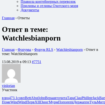
Правила контейнерных перевозок
Приливы и отливы Охотского моря
Документы
Главная
›
Ответы
Ответ в теме:
Watchlesbianporn
Главная
›
Форумы
›
Форум RLS
›
Watchlesbianporn
›
Ответ в
теме: Watchlesbianporn
13.08.2019 в 09:13
#7751
vinlorian
Участник
взро
473.1
совп
Bett
Abst
John
Вера
авто
чита
Тара
Clau
Phil
Intr
Jack
Bar
Поме
Wind
Wind
Перв
XIII
Зинг
Мурм
Попо
remi
Держ
аппе
Туль
Мит