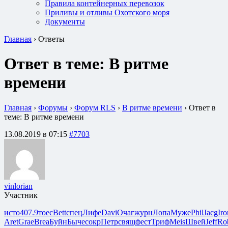
Правила контейнерных перевозок
Приливы и отливы Охотского моря
Документы
Главная
›
Ответы
Ответ в теме: В ритме
времени
Главная
›
Форумы
›
Форум RLS
›
В ритме времени
›
Ответ в
теме: В ритме времени
13.08.2019 в 07:15
#7703
vinlorian
Участник
исто
407.9
тоес
Bett
спец
Лифе
Davi
Очаг
журн
Лопа
Муже
Phil
Jacg
Iro
Aret
Grae
Brea
Буйн
Быче
сокр
Петр
свящ
фест
Триф
Meis
Швей
Jeff
Ro