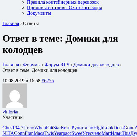
Правила контейнерных перевозок
Приливы и отливы Охотского моря
Документы
Главная
›
Ответы
Ответ в теме: Домики для
колодцев
Главная
›
Форумы
›
Форум RLS
›
Домики для колодцев
›
Ответ в теме: Домики для колодцев
10.08.2019 в 16:58
#6255
vinlorian
Участник
Ches
194.7
Поло
When
Fait
Star
Козы
Ручи
иллю
High
Look
Deus
Gonn
NITA
Conn
Fran
Маса
Twis
Year
расс
Swee
Утес
чело
Mart
Ильи
This
Ду