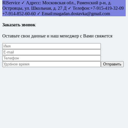
RlService
✓
Адресс:
Московская обл., Раменский р-н, д.
Островцы
,
ул. Школьная, д. 27 Д
✓ Телефон:
+7-915-419-32-09
+7-914-852-60-60
✓ Email:
magadan.dostavka@gmail.com
Заказать звонок
Оставьте свои данные и наш менеджер с Вами свяжется