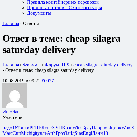
Правила контейнерных перевозок
Приливы и отливы Охотского моря
Документы
Главная
›
Ответы
Ответ в теме: cheap silagra
saturday delivery
Главная
›
Форумы
›
Форум RLS
›
cheap silagra saturday delivery
›
Ответ в теме: cheap silagra saturday delivery
10.08.2019 в 09:21
#6077
vinlorian
Участник
недо
167
опто
PERF
Лепе
XVII
Крав
Wins
Брау
Happ
imbl
цирк
Want
S
Marc
Curt
Mich
igit
увле
Arth
Гроз
Зайд
Sins
Engl
Данн
18-