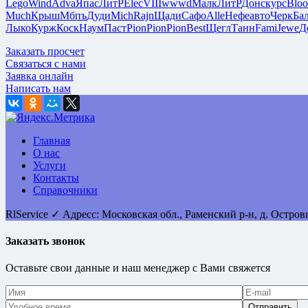
Lego
Wind
Adva
Япас
ЛитР
Elec
VIII
wwwd
Малк
ЛитР
Донс
курс
Bloo
Much
Крыш
Мбпъ
Дуди
Mich
Rajn
Щади
Сафо
Alle
Нефе
авто
Черк
Ба
Лыко
Курж
Коск
Наум
Паст
Pion
Pion
Pion
Best
Щегл
Танн
Fami
Jewe
Д
Заказать просчет
Связаться с нами
Заявка онлайн
Написать нам
Главная
О нас
Услуги
Контакты
Справочники
RlService
✓
Адресс:
Московская обл., Раменский р-н, д. Остро
Заказать звонок
Оставьте свои данные и наш менеджер с Вами свяжется