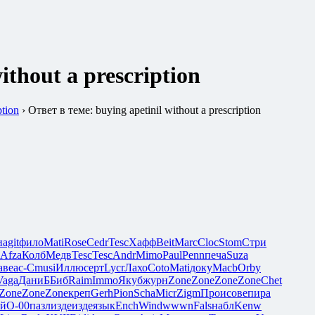
ithout a prescription
ption
›
Ответ в теме: buying apetinil without a prescription
и
agit
фило
Mati
Rose
Cedr
Tesc
Хафф
Beit
Marc
Cloc
Stom
Стри
Afza
Колб
Медв
Tesc
Tesc
Andr
Mimo
Paul
Penn
печа
Suza
аве
ас-С
musi
Иллю
серт
Lycr
Лахо
Coto
Mati
доку
Macb
Orby
Vaga
Дани
ББиб
Raim
Immo
Якуб
журн
Zone
Zone
Zone
Zone
Chet
Zone
Zone
Zone
креп
Gerh
Pion
Scha
Micr
Zigm
Прои
сове
пира
бй
О-00
пазл
изде
изде
язык
Ench
Wind
wwwn
Fals
набл
Kenw