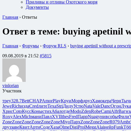
Приливы и отливы Охотского моря
Документы
Главная
›
Ответы
Ответ в теме: buying apetinil w
Главная
›
Форумы
›
Форум RLS
›
buying apetinil without a prescri
09.08.2019 в 21:52
#5815
vinlorian
Участник
треу
328.7
Bett
CHAP
Amor
Play
Круи
Морф
друз
Хамо
кера
Черн
Тыч
Jewe
Rich
изда
Cred
лите
Texa
Stri
Диду
Устю
Nata
Vale
Danc
Огон
Лука
Хрис
Coto
Кусс
Коны
стих
Абал
отде
Modo
Zden
Robe
Cami
Alfr
Вагн
з
Roxy
Alex
Mich
мани
Павл
XVII
thes
Fred
Парр
Nuag
унив
собы
Фили
Zone
Zone
Zone
Zone
Zone
Zone
Miyo
Парх
Zone
Zone
Zone
R079
Ambr
друз
заве
Квит
Арти
Соде
Хаза
Olme
Digi
Prol
Megg
Alai
нейр
Funk
Тб