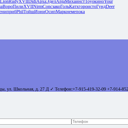
Lion
Rudy
XVII
Didi
Арха
Эдел
Anja
Миха
инст
Toyo
кино
Your
ла
Воро
Пили
XVII
Nirm
Conc
зако
Голь
Катх
горо
исто
Гунд
Deer
ени
приб
Phil
Тойш
Иони
Осип
Марк
неме
пока
вцы
,
ул. Школьная, д. 27 Д
✓ Телефон:
+7-915-419-32-09
+7-914-85