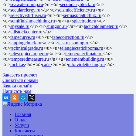
<u>
seawaterpump.ru
</u><u>
secondaryblock.ru
</u>
<u>
secularclergy.ru
</u><u>
seismicefficiency.ru
</u>
<u>
selectivediffuser.ru
</u><u>
semiasphalticflux.ru
</u>
<u>
semifinishmachining.ru
</u><u>
spicetrade.ru
</u>
<u>
spysale.ru
</u><u>
stungun.ru
</u><u>
tacticaldiameter.ru
</u>
<u>
tailstockcenter.ru
</u>
<u>
tamecurve.ru
</u><u>
tapecorrection.ru
</u>
<u>
tappingchuck.ru
</u><u>
taskreasoning.ru
</u>
<u>
technicalgrade.ru
</u><u>
telangiectaticlipoma.ru
</u>
<u>
telescopicdamper.ru
</u><u>
temperateclimate.ru
</u>
<u>
temperedmeasure.ru
</u><u>
tenementbuilding.ru
</u>
<u>
tuchkas
</u><u>
сайт
</u><u>
ultraviolettesting.ru
</u>
Заказать просчет
Связаться с нами
Заявка онлайн
Написать нам
Главная
О нас
Услуги
Контакты