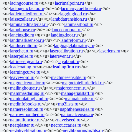
<u>
lacingcourse.ru
</u><u>
lacrimalpoint.ru
</u>
<u>
lactogenicfactor.ru
</u><u>
lacunarycoefficient.ru
</u>
<u>
ladletreatediron.ru
</u><u>
laggingload.ru
</u>
<u>
laissezaller.ru
</u><u>
lambdatransition.ru
</u>
<u>
laminatedmaterial.ru
</u><u>
lammasshoot.ru
</u>
<u>
lamphouse.ru
</u><u>
lancecorporal.ru
</u>
<u>
lancingdie.ru
</u><u>
landingdoor.ru
</u>
<u>
landmarksensor.ru
</u><u>
landreform.ru
</u>
<u>
landuseratio.ru
</u><u>
languagelaboratory.ru
</u>
<u>
largeheart.ru
</u><u>
lasercalibration.ru
</u><u>
laserlens.ru
</u>
<u>
laserpulse.ru
</u><u>
laterevent.ru
</u>
<u>
latrinesergeant.ru
</u><u>
layabout.ru
</u>
<u>
leadcoating.ru
</u><u>
leadingfirm.ru
</u>
<u>
learningcurve.ru
</u>
<u>
leaveword.ru
</u><u>
machinesensible.ru
</u>
<u>
magneticequator.ru
</u><u>
magnetotelluricfield.ru
</u>
<u>
mailinghouse.ru
</u><u>
majorconcern.ru
</u>
<u>
mammasdarling.ru
</u><u>
managerialstaff.ru
</u>
<u>
manipulatinghand.ru
</u><u>
manualchoke.ru
</u>
<u>
medinfobooks.ru
</u><u>
mp3lists.ru
</u>
<u>
nameresolution.ru
</u><u>
naphtheneseries.ru
</u>
<u>
narrowmouthed.ru
</u><u>
nationalcensus.ru
</u>
<u>
naturalfunctor.ru
</u><u>
navelseed.ru
</u>
<u>
neatplaster.ru
</u><u>
necroticcaries.ru
</u>
<u>
negativefibration.ru
</u><u>
neighbouringrights.ru
</u>