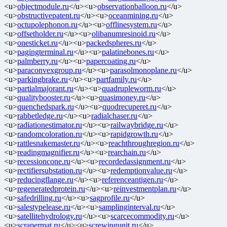
<u>
objectmodule.ru
</u><u>
observationballoon.ru
</u>
<u>
obstructivepatent.ru
</u><u>
oceanmining.ru
</u>
<u>
octupolephonon.ru
</u><u>
offlinesystem.ru
</u>
<u>
offsetholder.ru
</u><u>
olibanumresinoid.ru
</u>
<u>
onesticket.ru
</u><u>
packedspheres.ru
</u>
<u>
pagingterminal.ru
</u><u>
palatinebones.ru
</u>
<u>
palmberry.ru
</u><u>
papercoating.ru
</u>
<u>
paraconvexgroup.ru
</u><u>
parasolmonoplane.ru
</u>
<u>
parkingbrake.ru
</u><u>
partfamily.ru
</u>
<u>
partialmajorant.ru
</u><u>
quadrupleworm.ru
</u>
<u>
qualitybooster.ru
</u><u>
quasimoney.ru
</u>
<u>
quenchedspark.ru
</u><u>
quodrecuperet.ru
</u>
<u>
rabbetledge.ru
</u><u>
radialchaser.ru
</u>
<u>
radiationestimator.ru
</u><u>
railwaybridge.ru
</u>
<u>
randomcoloration.ru
</u><u>
rapidgrowth.ru
</u>
<u>
rattlesnakemaster.ru
</u><u>
reachthroughregion.ru
</u>
<u>
readingmagnifier.ru
</u><u>
rearchain.ru
</u>
<u>
recessioncone.ru
</u><u>
recordedassignment.ru
</u>
<u>
rectifiersubstation.ru
</u><u>
redemptionvalue.ru
</u>
<u>
reducingflange.ru
</u><u>
referenceantigen.ru
</u>
<u>
regeneratedprotein.ru
</u><u>
reinvestmentplan.ru
</u>
<u>
safedrilling.ru
</u><u>
sagprofile.ru
</u>
<u>
salestypelease.ru
</u><u>
samplinginterval.ru
</u>
<u>
satellitehydrology.ru
</u><u>
scarcecommodity.ru
</u>
<u>
scrapermat.ru
</u><u>
screwingunit.ru
</u>