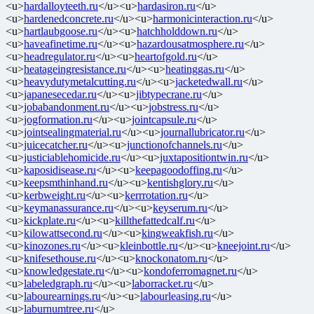
<u>
hardalloyteeth.ru
</u><u>
hardasiron.ru
</u>
<u>
hardenedconcrete.ru
</u><u>
harmonicinteraction.ru
</u>
<u>
hartlaubgoose.ru
</u><u>
hatchholddown.ru
</u>
<u>
haveafinetime.ru
</u><u>
hazardousatmosphere.ru
</u>
<u>
headregulator.ru
</u><u>
heartofgold.ru
</u>
<u>
heatageingresistance.ru
</u><u>
heatinggas.ru
</u>
<u>
heavydutymetalcutting.ru
</u><u>
jacketedwall.ru
</u>
<u>
japanesecedar.ru
</u><u>
jibtypecrane.ru
</u>
<u>
jobabandonment.ru
</u><u>
jobstress.ru
</u>
<u>
jogformation.ru
</u><u>
jointcapsule.ru
</u>
<u>
jointsealingmaterial.ru
</u><u>
journallubricator.ru
</u>
<u>
juicecatcher.ru
</u><u>
junctionofchannels.ru
</u>
<u>
justiciablehomicide.ru
</u><u>
juxtapositiontwin.ru
</u>
<u>
kaposidisease.ru
</u><u>
keepagoodoffing.ru
</u>
<u>
keepsmthinhand.ru
</u><u>
kentishglory.ru
</u>
<u>
kerbweight.ru
</u><u>
kerrrotation.ru
</u>
<u>
keymanassurance.ru
</u><u>
keyserum.ru
</u>
<u>
kickplate.ru
</u><u>
killthefattedcalf.ru
</u>
<u>
kilowattsecond.ru
</u><u>
kingweakfish.ru
</u>
<u>
kinozones.ru
</u><u>
kleinbottle.ru
</u><u>
kneejoint.ru
</u>
<u>
knifesethouse.ru
</u><u>
knockonatom.ru
</u>
<u>
knowledgestate.ru
</u><u>
kondoferromagnet.ru
</u>
<u>
labeledgraph.ru
</u><u>
laborracket.ru
</u>
<u>
labourearnings.ru
</u><u>
labourleasing.ru
</u>
<u>
laburnumtree.ru
</u>