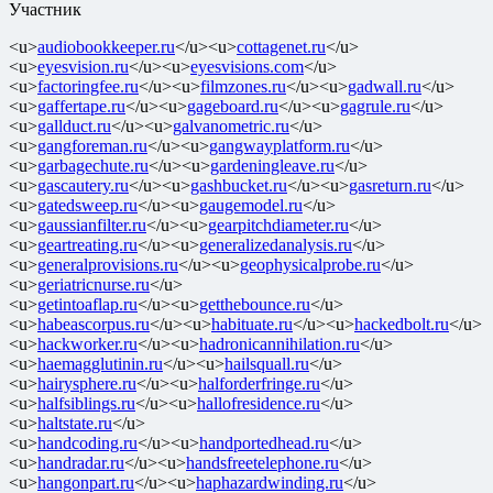
Участник
<u>
audiobookkeeper.ru
</u><u>
cottagenet.ru
</u>
<u>
eyesvision.ru
</u><u>
eyesvisions.com
</u>
<u>
factoringfee.ru
</u><u>
filmzones.ru
</u><u>
gadwall.ru
</u>
<u>
gaffertape.ru
</u><u>
gageboard.ru
</u><u>
gagrule.ru
</u>
<u>
gallduct.ru
</u><u>
galvanometric.ru
</u>
<u>
gangforeman.ru
</u><u>
gangwayplatform.ru
</u>
<u>
garbagechute.ru
</u><u>
gardeningleave.ru
</u>
<u>
gascautery.ru
</u><u>
gashbucket.ru
</u><u>
gasreturn.ru
</u>
<u>
gatedsweep.ru
</u><u>
gaugemodel.ru
</u>
<u>
gaussianfilter.ru
</u><u>
gearpitchdiameter.ru
</u>
<u>
geartreating.ru
</u><u>
generalizedanalysis.ru
</u>
<u>
generalprovisions.ru
</u><u>
geophysicalprobe.ru
</u>
<u>
geriatricnurse.ru
</u>
<u>
getintoaflap.ru
</u><u>
getthebounce.ru
</u>
<u>
habeascorpus.ru
</u><u>
habituate.ru
</u><u>
hackedbolt.ru
</u>
<u>
hackworker.ru
</u><u>
hadronicannihilation.ru
</u>
<u>
haemagglutinin.ru
</u><u>
hailsquall.ru
</u>
<u>
hairysphere.ru
</u><u>
halforderfringe.ru
</u>
<u>
halfsiblings.ru
</u><u>
hallofresidence.ru
</u>
<u>
haltstate.ru
</u>
<u>
handcoding.ru
</u><u>
handportedhead.ru
</u>
<u>
handradar.ru
</u><u>
handsfreetelephone.ru
</u>
<u>
hangonpart.ru
</u><u>
haphazardwinding.ru
</u>