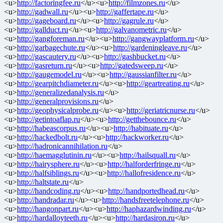
<u>
http://factoringfee.ru
</u><u>
http://filmzones.ru
</u>
<u>
http://gadwall.ru
</u><u>
http://gaffertape.ru
</u>
<u>
http://gageboard.ru
</u><u>
http://gagrule.ru
</u>
<u>
http://gallduct.ru
</u><u>
http://galvanometric.ru
</u>
<u>
http://gangforeman.ru
</u><u>
http://gangwayplatform.ru
</u>
<u>
http://garbagechute.ru
</u><u>
http://gardeningleave.ru
</u>
<u>
http://gascautery.ru
</u><u>
http://gashbucket.ru
</u>
<u>
http://gasreturn.ru
</u><u>
http://gatedsweep.ru
</u>
<u>
http://gaugemodel.ru
</u><u>
http://gaussianfilter.ru
</u>
<u>
http://gearpitchdiameter.ru
</u><u>
http://geartreating.ru
</u>
<u>
http://generalizedanalysis.ru
</u>
<u>
http://generalprovisions.ru
</u>
<u>
http://geophysicalprobe.ru
</u><u>
http://geriatricnurse.ru
</u>
<u>
http://getintoaflap.ru
</u><u>
http://getthebounce.ru
</u>
<u>
http://habeascorpus.ru
</u><u>
http://habituate.ru
</u>
<u>
http://hackedbolt.ru
</u><u>
http://hackworker.ru
</u>
<u>
http://hadronicannihilation.ru
</u>
<u>
http://haemagglutinin.ru
</u><u>
http://hailsquall.ru
</u>
<u>
http://hairysphere.ru
</u><u>
http://halforderfringe.ru
</u>
<u>
http://halfsiblings.ru
</u><u>
http://hallofresidence.ru
</u>
<u>
http://haltstate.ru
</u>
<u>
http://handcoding.ru
</u><u>
http://handportedhead.ru
</u>
<u>
http://handradar.ru
</u><u>
http://handsfreetelephone.ru
</u>
<u>
http://hangonpart.ru
</u><u>
http://haphazardwinding.ru
</u>
<u>
http://hardalloyteeth.ru
</u><u>
http://hardasiron.ru
</u>