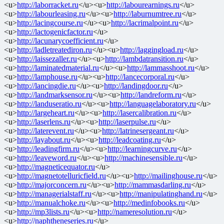
<u>
http://laborracket.ru
</u><u>
http://labourearnings.ru
</u>
<u>
http://labourleasing.ru
</u><u>
http://laburnumtree.ru
</u>
<u>
http://lacingcourse.ru
</u><u>
http://lacrimalpoint.ru
</u>
<u>
http://lactogenicfactor.ru
</u>
<u>
http://lacunarycoefficient.ru
</u>
<u>
http://ladletreatediron.ru
</u><u>
http://laggingload.ru
</u>
<u>
http://laissezaller.ru
</u><u>
http://lambdatransition.ru
</u>
<u>
http://laminatedmaterial.ru
</u><u>
http://lammasshoot.ru
</u>
<u>
http://lamphouse.ru
</u><u>
http://lancecorporal.ru
</u>
<u>
http://lancingdie.ru
</u><u>
http://landingdoor.ru
</u>
<u>
http://landmarksensor.ru
</u><u>
http://landreform.ru
</u>
<u>
http://landuseratio.ru
</u><u>
http://languagelaboratory.ru
</u>
<u>
http://largeheart.ru
</u><u>
http://lasercalibration.ru
</u>
<u>
http://laserlens.ru
</u><u>
http://laserpulse.ru
</u>
<u>
http://laterevent.ru
</u><u>
http://latrinesergeant.ru
</u>
<u>
http://layabout.ru
</u><u>
http://leadcoating.ru
</u>
<u>
http://leadingfirm.ru
</u><u>
http://learningcurve.ru
</u>
<u>
http://leaveword.ru
</u><u>
http://machinesensible.ru
</u>
<u>
http://magneticequator.ru
</u>
<u>
http://magnetotelluricfield.ru
</u><u>
http://mailinghouse.ru
</u>
<u>
http://majorconcern.ru
</u><u>
http://mammasdarling.ru
</u>
<u>
http://managerialstaff.ru
</u><u>
http://manipulatinghand.ru
</u>
<u>
http://manualchoke.ru
</u><u>
http://medinfobooks.ru
</u>
<u>
http://mp3lists.ru
</u><u>
http://nameresolution.ru
</u>
<u>
http://naphtheneseries.ru
</u>