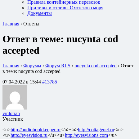
Правила контейнерных перевозок
Приливы и отливы Охотского моря
Документы
Главная
›
Ответы
Ответ в теме: nucynta cod
accepted
Главная
›
Форумы
›
Форум RLS
›
nucynta cod accepted
›
Ответ
в теме: nucynta cod accepted
07.04.2022 в 15:44
#13785
vinlorian
Участник
<u>
http://audiobookkeeper.ru
</u><u>
http://cottagenet.ru
</u>
<u>
http://eyesvision.ru
</u><u>
http://eyesvisions.com
</u>