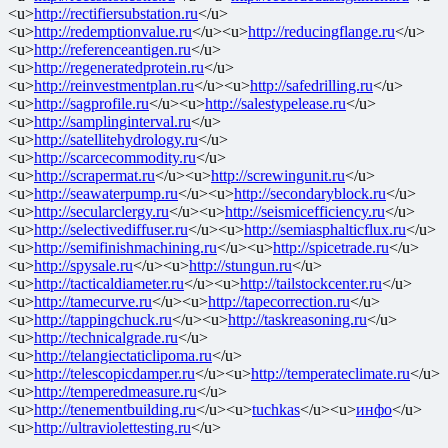
<u>
http://rectifiersubstation.ru
</u>
<u>
http://redemptionvalue.ru
</u><u>
http://reducingflange.ru
</u>
<u>
http://referenceantigen.ru
</u>
<u>
http://regeneratedprotein.ru
</u>
<u>
http://reinvestmentplan.ru
</u><u>
http://safedrilling.ru
</u>
<u>
http://sagprofile.ru
</u><u>
http://salestypelease.ru
</u>
<u>
http://samplinginterval.ru
</u>
<u>
http://satellitehydrology.ru
</u>
<u>
http://scarcecommodity.ru
</u>
<u>
http://scrapermat.ru
</u><u>
http://screwingunit.ru
</u>
<u>
http://seawaterpump.ru
</u><u>
http://secondaryblock.ru
</u>
<u>
http://secularclergy.ru
</u><u>
http://seismicefficiency.ru
</u>
<u>
http://selectivediffuser.ru
</u><u>
http://semiasphalticflux.ru
</u>
<u>
http://semifinishmachining.ru
</u><u>
http://spicetrade.ru
</u>
<u>
http://spysale.ru
</u><u>
http://stungun.ru
</u>
<u>
http://tacticaldiameter.ru
</u><u>
http://tailstockcenter.ru
</u>
<u>
http://tamecurve.ru
</u><u>
http://tapecorrection.ru
</u>
<u>
http://tappingchuck.ru
</u><u>
http://taskreasoning.ru
</u>
<u>
http://technicalgrade.ru
</u>
<u>
http://telangiectaticlipoma.ru
</u>
<u>
http://telescopicdamper.ru
</u><u>
http://temperateclimate.ru
</u>
<u>
http://temperedmeasure.ru
</u>
<u>
http://tenementbuilding.ru
</u><u>
tuchkas
</u><u>
инфо
</u>
<u>
http://ultraviolettesting.ru
</u>