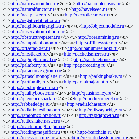
<u>
http://narrowmouthed.ru
</u><u>
http://nationalcensus.ru
</u>
<u>
http://naturalfunctor.ru
</u><u>
http://navelseed.ru
</u>
<u>
http://neatplaster.ru
</u><u>
http://necroticcaries.ru
</u>
<u>
http://negativefibration.ru
</u>
<u>
http://neighbouringrights.ru
</u><u>
http://objectmodule.ru
</u>
<u>
http://observationballoon.ru
</u>
<u>
http://obstructivepatent.ru
</u><u>
http://oceanmining.ru
</u>
<u>
http://octupolephonon.ru
</u><u>
http://offlinesystem.ru
</u>
<u>
http://offsetholder.ru
</u><u>
http://olibanumresinoid.ru
</u>
<u>
http://onesticket.ru
</u><u>
http://packedspheres.ru
</u>
<u>
http://pagingterminal.ru
</u><u>
http://palatinebones.ru
</u>
<u>
http://palmberry.ru
</u><u>
http://papercoating.ru
</u>
<u>
http://paraconvexgroup.ru
</u>
<u>
http://parasolmonoplane.ru
</u><u>
http://parkingbrake.ru
</u>
<u>
http://partfamily.ru
</u><u>
http://partialmajorant.ru
</u>
<u>
http://quadrupleworm.ru
</u>
<u>
http://qualitybooster.ru
</u><u>
http://quasimoney.ru
</u>
<u>
http://quenchedspark.ru
</u><u>
http://quodrecuperet.ru
</u>
<u>
http://rabbetledge.ru
</u><u>
http://radialchaser.ru
</u>
<u>
http://radiationestimator.ru
</u><u>
http://railwaybridge.ru
</u>
<u>
http://randomcoloration.ru
</u><u>
http://rapidgrowth.ru
</u>
<u>
http://rattlesnakemaster.ru
</u>
<u>
http://reachthroughregion.ru
</u>
<u>
http://readingmagnifier.ru
</u><u>
http://rearchain.ru
</u>
<u>
http://recessioncone.ru
</u><u>
http://recordedassignment.ru
</u>