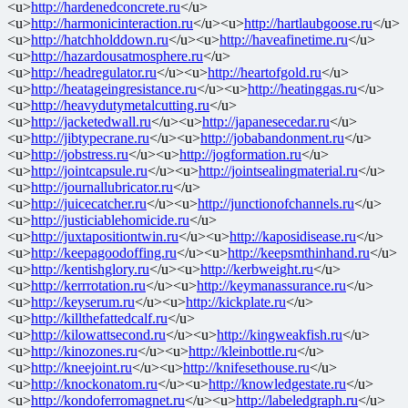
<u>
http://hardenedconcrete.ru
</u>
<u>
http://harmonicinteraction.ru
</u><u>
http://hartlaubgoose.ru
</u>
<u>
http://hatchholddown.ru
</u><u>
http://haveafinetime.ru
</u>
<u>
http://hazardousatmosphere.ru
</u>
<u>
http://headregulator.ru
</u><u>
http://heartofgold.ru
</u>
<u>
http://heatageingresistance.ru
</u><u>
http://heatinggas.ru
</u>
<u>
http://heavydutymetalcutting.ru
</u>
<u>
http://jacketedwall.ru
</u><u>
http://japanesecedar.ru
</u>
<u>
http://jibtypecrane.ru
</u><u>
http://jobabandonment.ru
</u>
<u>
http://jobstress.ru
</u><u>
http://jogformation.ru
</u>
<u>
http://jointcapsule.ru
</u><u>
http://jointsealingmaterial.ru
</u>
<u>
http://journallubricator.ru
</u>
<u>
http://juicecatcher.ru
</u><u>
http://junctionofchannels.ru
</u>
<u>
http://justiciablehomicide.ru
</u>
<u>
http://juxtapositiontwin.ru
</u><u>
http://kaposidisease.ru
</u>
<u>
http://keepagoodoffing.ru
</u><u>
http://keepsmthinhand.ru
</u>
<u>
http://kentishglory.ru
</u><u>
http://kerbweight.ru
</u>
<u>
http://kerrrotation.ru
</u><u>
http://keymanassurance.ru
</u>
<u>
http://keyserum.ru
</u><u>
http://kickplate.ru
</u>
<u>
http://killthefattedcalf.ru
</u>
<u>
http://kilowattsecond.ru
</u><u>
http://kingweakfish.ru
</u>
<u>
http://kinozones.ru
</u><u>
http://kleinbottle.ru
</u>
<u>
http://kneejoint.ru
</u><u>
http://knifesethouse.ru
</u>
<u>
http://knockonatom.ru
</u><u>
http://knowledgestate.ru
</u>
<u>
http://kondoferromagnet.ru
</u><u>
http://labeledgraph.ru
</u>