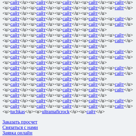
<u>
сайт
</u><u>
сайт
</u><u>
сайт
</u><u>
сайт
</u><u>
сайт
</u>
<u>
сайт
</u><u>
сайт
</u><u>
сайт
</u><u>
сайт
</u><u>
сайт
</u>
<u>
сайт
</u><u>
сайт
</u><u>
сайт
</u><u>
сайт
</u>
<u>
сайт
</u><u>
сайт
</u><u>
сайт
</u><u>
сайт
</u><u>
сайт
</u>
<u>
сайт
</u><u>
сайт
</u><u>
сайт
</u><u>
сайт
</u><u>
сайт
</u>
<u>
сайт
</u><u>
сайт
</u><u>
сайт
</u><u>
сайт
</u>
<u>
сайт
</u><u>
сайт
</u><u>
сайт
</u><u>
сайт
</u><u>
сайт
</u>
<u>
сайт
</u><u>
сайт
</u><u>
сайт
</u><u>
сайт
</u><u>
сайт
</u>
<u>
сайт
</u><u>
сайт
</u><u>
сайт
</u><u>
сайт
</u>
<u>
сайт
</u><u>
сайт
</u><u>
сайт
</u><u>
сайт
</u><u>
сайт
</u>
<u>
сайт
</u><u>
сайт
</u><u>
сайт
</u><u>
сайт
</u><u>
сайт
</u>
<u>
сайт
</u><u>
сайт
</u><u>
сайт
</u><u>
сайт
</u>
<u>
сайт
</u><u>
сайт
</u><u>
сайт
</u><u>
сайт
</u><u>
сайт
</u>
<u>
сайт
</u><u>
сайт
</u><u>
сайт
</u><u>
сайт
</u><u>
сайт
</u>
<u>
сайт
</u><u>
сайт
</u><u>
сайт
</u><u>
сайт
</u>
<u>
сайт
</u><u>
сайт
</u><u>
сайт
</u><u>
сайт
</u><u>
сайт
</u>
<u>
сайт
</u><u>
сайт
</u><u>
сайт
</u><u>
сайт
</u><u>
сайт
</u>
<u>
сайт
</u><u>
сайт
</u><u>
сайт
</u><u>
сайт
</u>
<u>
сайт
</u><u>
сайт
</u><u>
сайт
</u><u>
сайт
</u><u>
сайт
</u>
<u>
сайт
</u><u>
сайт
</u><u>
сайт
</u><u>
сайт
</u><u>
сайт
</u>
<u>
tuchkas
</u><u>
ultramaficrock
</u><u>
сайт
</u>
Заказать просчет
Связаться с нами
Заявка онлайн