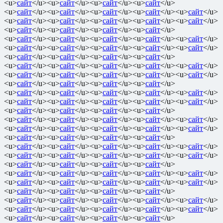
<u>
сайт
</u><u>
сайт
</u><u>
сайт
</u><u>
сайт
</u>
<u>
сайт
</u><u>
сайт
</u><u>
сайт
</u><u>
сайт
</u><u>
сайт
</u>
<u>
сайт
</u><u>
сайт
</u><u>
сайт
</u><u>
сайт
</u><u>
сайт
</u>
<u>
сайт
</u><u>
сайт
</u><u>
сайт
</u><u>
сайт
</u>
<u>
сайт
</u><u>
сайт
</u><u>
сайт
</u><u>
сайт
</u><u>
сайт
</u>
<u>
сайт
</u><u>
сайт
</u><u>
сайт
</u><u>
сайт
</u><u>
сайт
</u>
<u>
сайт
</u><u>
сайт
</u><u>
сайт
</u><u>
сайт
</u>
<u>
сайт
</u><u>
сайт
</u><u>
сайт
</u><u>
сайт
</u><u>
сайт
</u>
<u>
сайт
</u><u>
сайт
</u><u>
сайт
</u><u>
сайт
</u><u>
сайт
</u>
<u>
сайт
</u><u>
сайт
</u><u>
сайт
</u><u>
сайт
</u>
<u>
сайт
</u><u>
сайт
</u><u>
сайт
</u><u>
сайт
</u><u>
сайт
</u>
<u>
сайт
</u><u>
сайт
</u><u>
сайт
</u><u>
сайт
</u><u>
сайт
</u>
<u>
сайт
</u><u>
сайт
</u><u>
сайт
</u><u>
сайт
</u>
<u>
сайт
</u><u>
сайт
</u><u>
сайт
</u><u>
сайт
</u><u>
сайт
</u>
<u>
сайт
</u><u>
сайт
</u><u>
сайт
</u><u>
сайт
</u><u>
сайт
</u>
<u>
сайт
</u><u>
сайт
</u><u>
сайт
</u><u>
сайт
</u>
<u>
сайт
</u><u>
сайт
</u><u>
сайт
</u><u>
сайт
</u><u>
сайт
</u>
<u>
сайт
</u><u>
сайт
</u><u>
сайт
</u><u>
сайт
</u><u>
сайт
</u>
<u>
сайт
</u><u>
сайт
</u><u>
сайт
</u><u>
сайт
</u>
<u>
сайт
</u><u>
сайт
</u><u>
сайт
</u><u>
сайт
</u><u>
сайт
</u>
<u>
сайт
</u><u>
сайт
</u><u>
сайт
</u><u>
сайт
</u><u>
сайт
</u>
<u>
сайт
</u><u>
сайт
</u><u>
сайт
</u><u>
сайт
</u>
<u>
сайт
</u><u>
сайт
</u><u>
сайт
</u><u>
сайт
</u><u>
сайт
</u>
<u>
сайт
</u><u>
сайт
</u><u>
сайт
</u><u>
сайт
</u><u>
сайт
</u>
<u>
сайт
</u><u>
сайт
</u><u>
сайт
</u><u>
сайт
</u>