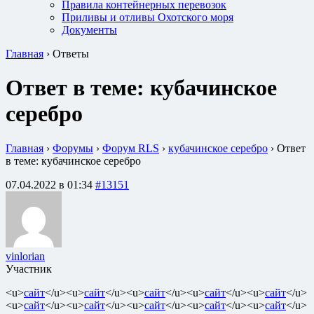
Правила контейнерных перевозок
Приливы и отливы Охотского моря
Документы
Главная
›
Ответы
Ответ в теме: кубачинское
серебро
Главная
›
Форумы
›
Форум RLS
›
кубачинское серебро
›
Ответ
в теме: кубачинское серебро
07.04.2022 в 01:34
#13151
vinlorian
Участник
<u>
сайт
</u><u>
сайт
</u><u>
сайт
</u><u>
сайт
</u><u>
сайт
</u>
<u>
сайт
</u><u>
сайт
</u><u>
сайт
</u><u>
сайт
</u><u>
сайт
</u>