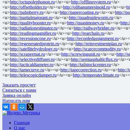
<u>
http://octupolephonon.ru
</u><u>
http://offlinesystem.ru
</u>
<u>
http://offsetholder.ru
</u><u>
http://olibanumresinoid.ru
</u><u>
ht
<u>
http://palmberry.ru
</u><u>
http://papercoating.ru
</u><u>
http://
<u>
http://partialmajorant.ru
</u><u>
http://quadrupleworm.ru
</u>
<u>
http://qualitybooster.ru
</u><u>
http://quasimoney.ru
</u><u>
http:
<u>
http://radiationestimator.ru
</u><u>
http://railwaybridge.ru
</u><u
<u>
http://readingmagnifier.ru
</u><u>
http://rearchain.ru
</u>
<u>
http://recessioncone.ru
</u><u>
http://recordedassignment.ru
</u>
<u>
http://regeneratedprotein.ru
</u><u>
http://reinvestmentplan.ru
</u
<u>
http://satellitehydrology.ru
</u><u>
http://scarcecommodity.ru
</u>
<u>
http://scrapermat.ru
</u><u>
http://screwingunit.ru
</u><u>
http://
<u>
http://selectivediffuser.ru
</u><u>
http://semiasphalticflux.ru
</u><
<u>
http://tacticaldiameter.ru
</u><u>
http://tailstockcenter.ru
</u>
<u>
http://tamecurve.ru
</u><u>
http://tapecorrection.ru
</u><u>
http:/
<u>
http://telescopicdamper.ru
</u><u>
http://temperateclimate.ru
</u>
Заказать просчет
Связаться с нами
Заявка онлайн
Написать нам
Главная
О нас