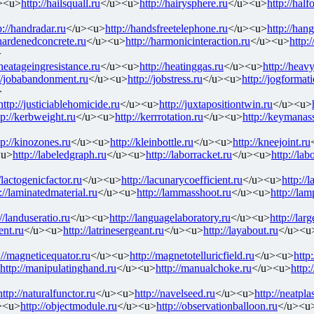
><u>
http://hailsquall.ru
</u><u>
http://hairysphere.ru
</u><u>
http://half
p://handradar.ru
</u><u>
http://handsfreetelephone.ru
</u><u>
http://han
/hardenedconcrete.ru
</u><u>
http://harmonicinteraction.ru
</u><u>
http:
>
/heatageingresistance.ru
</u><u>
http://heatinggas.ru
</u><u>
http://heav
://jobabandonment.ru
</u><u>
http://jobstress.ru
</u><u>
http://jogformat
>
http://justiciablehomicide.ru
</u><u>
http://juxtapositiontwin.ru
</u><u>
tp://kerbweight.ru
</u><u>
http://kerrrotation.ru
</u><u>
http://keymanas
tp://kinozones.ru
</u><u>
http://kleinbottle.ru
</u><u>
http://kneejoint.ru
<u>
http://labeledgraph.ru
</u><u>
http://laborracket.ru
</u><u>
http://lab
//lactogenicfactor.ru
</u><u>
http://lacunarycoefficient.ru
</u><u>
http://
://laminatedmaterial.ru
</u><u>
http://lammasshoot.ru
</u><u>
http://la
://landuseratio.ru
</u><u>
http://languagelaboratory.ru
</u><u>
http://lar
ent.ru
</u><u>
http://latrinesergeant.ru
</u><u>
http://layabout.ru
</u><u
://magneticequator.ru
</u><u>
http://magnetotelluricfield.ru
</u><u>
http
http://manipulatinghand.ru
</u><u>
http://manualchoke.ru
</u><u>
http:
http://naturalfunctor.ru
</u><u>
http://navelseed.ru
</u><u>
http://neatplas
><u>
http://objectmodule.ru
</u><u>
http://observationballoon.ru
</u><u