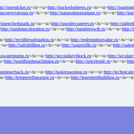
tp://onesticket.ru
</u><u>
http://packedspheres.ru
</u><u>
http://pagingt
paraconvexgroup.ru
</u><u>
http://parasolmonoplane.ru
</u><u>
http://pa
//quenchedspark.ru
</u><u>
http://quodrecuperet.ru
</u><u>
http://rabbet
>
http://randomcoloration.ru
</u><u>
http://rapidgrowth.ru
</u><u>
http:/
<u>
http://rectifiersubstation.ru
</u><u>
http://redemptionvalue.ru
</u><u
><u>
http://safedrilling.ru
</u><u>
http://sagprofile.ru
</u><u>
http://sale
seawaterpump.ru
</u><u>
http://secondaryblock.ru
</u><u>
http://secular
u>
http://semifinishmachining.ru
</u><u>
http://spicetrade.ru
</u><u>
htt
/tappingchuck.ru
</u><u>
http://taskreasoning.ru
</u><u>
http://technical
<u>
http://temperedmeasure.ru
</u><u>
http://tenementbuilding.ru
</u><u