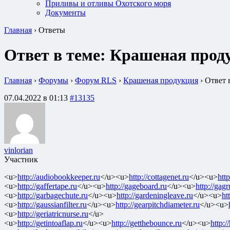
Приливы и отливы Охотского моря
Документы
Главная
›
Ответы
Ответ в теме: Крашеная прод
Главная
›
Форумы
›
Форум RLS
›
Крашеная продукция
›
Ответ 
07.04.2022 в 01:13
#13135
vinlorian
Участник
<u>
http://audiobookkeeper.ru
</u><u>
http://cottagenet.ru
</u><u>
http
<u>
http://gaffertape.ru
</u><u>
http://gageboard.ru
</u><u>
http://gagr
<u>
http://garbagechute.ru
</u><u>
http://gardeningleave.ru
</u><u>
ht
<u>
http://gaussianfilter.ru
</u><u>
http://gearpitchdiameter.ru
</u><u>
<u>
http://geriatricnurse.ru
</u>
<u>
http://getintoaflap.ru
</u><u>
http://getthebounce.ru
</u><u>
http:/