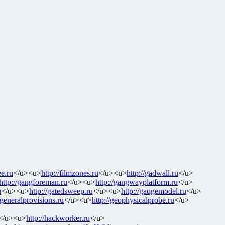
ee.ru
</u><u>
http://filmzones.ru
</u><u>
http://gadwall.ru
</u>
http://gangforeman.ru
</u><u>
http://gangwayplatform.ru
</u>
u
</u><u>
http://gatedsweep.ru
</u><u>
http://gaugemodel.ru
</u>
/generalprovisions.ru
</u><u>
http://geophysicalprobe.ru
</u>
</u><u>
http://hackworker.ru
</u>