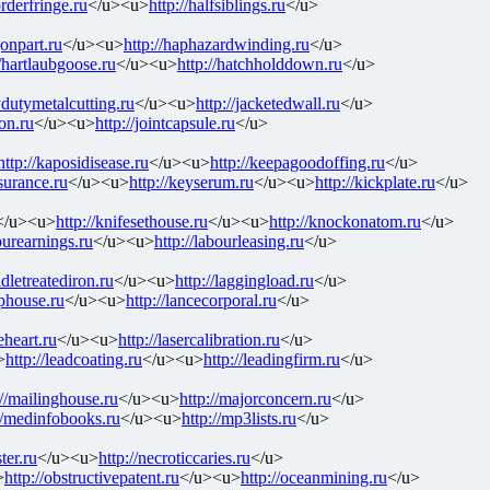
orderfringe.ru
</u><u>
http://halfsiblings.ru
</u>
gonpart.ru
</u><u>
http://haphazardwinding.ru
</u>
//hartlaubgoose.ru
</u><u>
http://hatchholddown.ru
</u>
ydutymetalcutting.ru
</u><u>
http://jacketedwall.ru
</u>
ion.ru
</u><u>
http://jointcapsule.ru
</u>
http://kaposidisease.ru
</u><u>
http://keepagoodoffing.ru
</u>
surance.ru
</u><u>
http://keyserum.ru
</u><u>
http://kickplate.ru
</u>
</u><u>
http://knifesethouse.ru
</u><u>
http://knockonatom.ru
</u>
ourearnings.ru
</u><u>
http://labourleasing.ru
</u>
ladletreatediron.ru
</u><u>
http://laggingload.ru
</u>
mphouse.ru
</u><u>
http://lancecorporal.ru
</u>
geheart.ru
</u><u>
http://lasercalibration.ru
</u>
>
http://leadcoating.ru
</u><u>
http://leadingfirm.ru
</u>
://mailinghouse.ru
</u><u>
http://majorconcern.ru
</u>
//medinfobooks.ru
</u><u>
http://mp3lists.ru
</u>
ter.ru
</u><u>
http://necroticcaries.ru
</u>
>
http://obstructivepatent.ru
</u><u>
http://oceanmining.ru
</u>