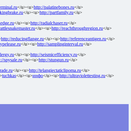
erminal.ru
</u><u>
http://palatinebones.ru
</u>
rkingbrake.ru
</u><u>
http://partfamily.ru
</u>
ledge.ru
</u><u>
http://radialchaser.ru
</u>
/rattlesnakemaster.ru
</u><u>
http://reachthroughregion.ru
</u>
>
http://reducingflange.ru
</u><u>
http://referenceantigen.ru
</u>
stypelease.ru
</u><u>
http://samplinginterval.ru
</u>
clergy.ru
</u><u>
http://seismicefficiency.ru
</u>
p://spysale.ru
</u><u>
http://stungun.ru
</u>
grade.ru
</u><u>
http://telangiectaticlipoma.ru
</u>
>
tuchkas
</u><u>
инфо
</u><u>
http://ultraviolettesting.ru
</u>