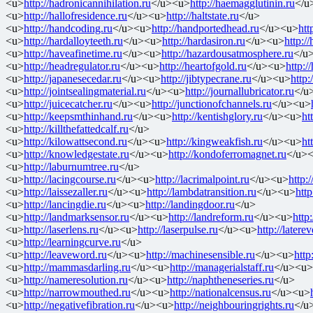
<u>
http://hadronicannihilation.ru
</u><u>
http://haemagglutinin.ru
</u
<u>
http://hallofresidence.ru
</u><u>
http://haltstate.ru
</u>
<u>
http://handcoding.ru
</u><u>
http://handportedhead.ru
</u><u>
htt
<u>
http://hardalloyteeth.ru
</u><u>
http://hardasiron.ru
</u><u>
http:/
<u>
http://haveafinetime.ru
</u><u>
http://hazardousatmosphere.ru
</u
<u>
http://headregulator.ru
</u><u>
http://heartofgold.ru
</u><u>
http:/
<u>
http://japanesecedar.ru
</u><u>
http://jibtypecrane.ru
</u><u>
http
<u>
http://jointsealingmaterial.ru
</u><u>
http://journallubricator.ru
</u
<u>
http://juicecatcher.ru
</u><u>
http://junctionofchannels.ru
</u><u>
<u>
http://keepsmthinhand.ru
</u><u>
http://kentishglory.ru
</u><u>
ht
<u>
http://killthefattedcalf.ru
</u>
<u>
http://kilowattsecond.ru
</u><u>
http://kingweakfish.ru
</u><u>
ht
<u>
http://knowledgestate.ru
</u><u>
http://kondoferromagnet.ru
</u>
<u>
http://laburnumtree.ru
</u>
<u>
http://lacingcourse.ru
</u><u>
http://lacrimalpoint.ru
</u><u>
http:
<u>
http://laissezaller.ru
</u><u>
http://lambdatransition.ru
</u><u>
http
<u>
http://lancingdie.ru
</u><u>
http://landingdoor.ru
</u>
<u>
http://landmarksensor.ru
</u><u>
http://landreform.ru
</u><u>
http
<u>
http://laserlens.ru
</u><u>
http://laserpulse.ru
</u><u>
http://laterev
<u>
http://learningcurve.ru
</u>
<u>
http://leaveword.ru
</u><u>
http://machinesensible.ru
</u><u>
http
<u>
http://mammasdarling.ru
</u><u>
http://managerialstaff.ru
</u><u>
<u>
http://nameresolution.ru
</u><u>
http://naphtheneseries.ru
</u>
<u>
http://narrowmouthed.ru
</u><u>
http://nationalcensus.ru
</u><u>
<u>
http://negativefibration.ru
</u><u>
http://neighbouringrights.ru
</u