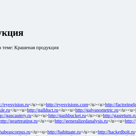
укция
в теме: Крашеная продукция
://eyesvision.ru
</u><u>
http://eyesvisions.com
</u><u>
http://factoringf
ule.ru
</u><u>
http://gallduct.ru
</u><u>
http://galvanometric.ru
</u><u>
tp://gascautery.ru
</u><u>
http://gashbucket.ru
</u><u>
http://gasreturn.r
http://geartreating.ru
</u><u>
http://generalizedanalysis.ru
</u><u>
http:/
/habeascorpus.ru
</u><u>
http://habituate.ru
</u><u>
http://hackedbolt.ru