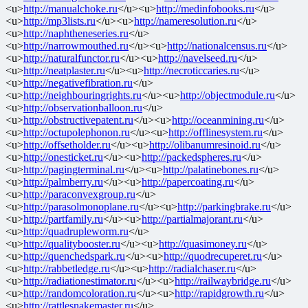
<u>
http://manualchoke.ru
</u><u>
http://medinfobooks.ru
</u>
<u>
http://mp3lists.ru
</u><u>
http://nameresolution.ru
</u>
<u>
http://naphtheneseries.ru
</u>
<u>
http://narrowmouthed.ru
</u><u>
http://nationalcensus.ru
</u>
<u>
http://naturalfunctor.ru
</u><u>
http://navelseed.ru
</u>
<u>
http://neatplaster.ru
</u><u>
http://necroticcaries.ru
</u>
<u>
http://negativefibration.ru
</u>
<u>
http://neighbouringrights.ru
</u><u>
http://objectmodule.ru
</u>
<u>
http://observationballoon.ru
</u>
<u>
http://obstructivepatent.ru
</u><u>
http://oceanmining.ru
</u>
<u>
http://octupolephonon.ru
</u><u>
http://offlinesystem.ru
</u>
<u>
http://offsetholder.ru
</u><u>
http://olibanumresinoid.ru
</u>
<u>
http://onesticket.ru
</u><u>
http://packedspheres.ru
</u>
<u>
http://pagingterminal.ru
</u><u>
http://palatinebones.ru
</u>
<u>
http://palmberry.ru
</u><u>
http://papercoating.ru
</u>
<u>
http://paraconvexgroup.ru
</u>
<u>
http://parasolmonoplane.ru
</u><u>
http://parkingbrake.ru
</u>
<u>
http://partfamily.ru
</u><u>
http://partialmajorant.ru
</u>
<u>
http://quadrupleworm.ru
</u>
<u>
http://qualitybooster.ru
</u><u>
http://quasimoney.ru
</u>
<u>
http://quenchedspark.ru
</u><u>
http://quodrecuperet.ru
</u>
<u>
http://rabbetledge.ru
</u><u>
http://radialchaser.ru
</u>
<u>
http://radiationestimator.ru
</u><u>
http://railwaybridge.ru
</u>
<u>
http://randomcoloration.ru
</u><u>
http://rapidgrowth.ru
</u>
<u>
http://rattlesnakemaster.ru
</u>