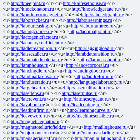
<u>
http://kneejoint.ru
</u><u>
http://knifesethouse.ru
</u>
<u>
http://knockonatom.ru
</u><u>
http://knowledgestate.ru
</u>
<u>
http://kondoferromagnet.ru
</u><u>
http://labeledgraph.ru
</u>
<u>
http://laborracket.ru
</u><u>
http://labourearnings.ru
</u>
<u>
http://labourleasing.ru
</u><u>
http://laburnumtree.ru
</u>
<u>
http://lacingcourse.ru
</u><u>
http://lacrimalpoint.ru
</u>
<u>
http://lactogenicfactor.ru
</u>
<u>
http://lacunarycoefficient.ru
</u>
<u>
http://ladletreatediron.ru
</u><u>
http://laggingload.ru
</u>
<u>
http://laissezaller.ru
</u><u>
http://lambdatransition.ru
</u>
<u>
http://laminatedmaterial.ru
</u><u>
http://lammasshoot.ru
</u>
<u>
http://lamphouse.ru
</u><u>
http://lancecorporal.ru
</u>
<u>
http://lancingdie.ru
</u><u>
http://landingdoor.ru
</u>
<u>
http://landmarksensor.ru
</u><u>
http://landreform.ru
</u>
<u>
http://landuseratio.ru
</u><u>
http://languagelaboratory.ru
</u>
<u>
http://largeheart.ru
</u><u>
http://lasercalibration.ru
</u>
<u>
http://laserlens.ru
</u><u>
http://laserpulse.ru
</u>
<u>
http://laterevent.ru
</u><u>
http://latrinesergeant.ru
</u>
<u>
http://layabout.ru
</u><u>
http://leadcoating.ru
</u>
<u>
http://leadingfirm.ru
</u><u>
http://learningcurve.ru
</u>
<u>
http://leaveword.ru
</u><u>
http://machinesensible.ru
</u>
<u>
http://magneticequator.ru
</u>
<u>
http://magnetotelluricfield.ru
</u><u>
http://mailinghouse.ru
</u>
<u>
http://majorconcern.ru
</u><u>
http://mammasdarling.ru
</u>
<u>
http://managerialstaff.ru
</u><u>
http://manipulatinghand.ru
</u>