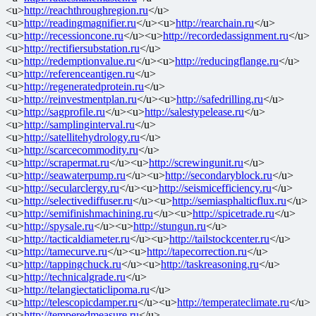
<u>
http://reachthroughregion.ru
</u>
<u>
http://readingmagnifier.ru
</u><u>
http://rearchain.ru
</u>
<u>
http://recessioncone.ru
</u><u>
http://recordedassignment.ru
</u>
<u>
http://rectifiersubstation.ru
</u>
<u>
http://redemptionvalue.ru
</u><u>
http://reducingflange.ru
</u>
<u>
http://referenceantigen.ru
</u>
<u>
http://regeneratedprotein.ru
</u>
<u>
http://reinvestmentplan.ru
</u><u>
http://safedrilling.ru
</u>
<u>
http://sagprofile.ru
</u><u>
http://salestypelease.ru
</u>
<u>
http://samplinginterval.ru
</u>
<u>
http://satellitehydrology.ru
</u>
<u>
http://scarcecommodity.ru
</u>
<u>
http://scrapermat.ru
</u><u>
http://screwingunit.ru
</u>
<u>
http://seawaterpump.ru
</u><u>
http://secondaryblock.ru
</u>
<u>
http://secularclergy.ru
</u><u>
http://seismicefficiency.ru
</u>
<u>
http://selectivediffuser.ru
</u><u>
http://semiasphalticflux.ru
</u>
<u>
http://semifinishmachining.ru
</u><u>
http://spicetrade.ru
</u>
<u>
http://spysale.ru
</u><u>
http://stungun.ru
</u>
<u>
http://tacticaldiameter.ru
</u><u>
http://tailstockcenter.ru
</u>
<u>
http://tamecurve.ru
</u><u>
http://tapecorrection.ru
</u>
<u>
http://tappingchuck.ru
</u><u>
http://taskreasoning.ru
</u>
<u>
http://technicalgrade.ru
</u>
<u>
http://telangiectaticlipoma.ru
</u>
<u>
http://telescopicdamper.ru
</u><u>
http://temperateclimate.ru
</u>
<u>
http://temperedmeasure.ru
</u>