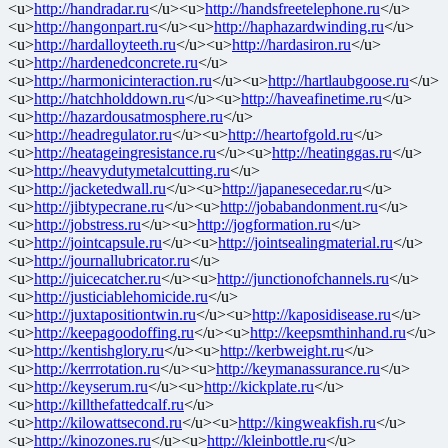
<u>
http://handradar.ru
</u><u>
http://handsfreetelephone.ru
</u>
<u>
http://hangonpart.ru
</u><u>
http://haphazardwinding.ru
</u>
<u>
http://hardalloyteeth.ru
</u><u>
http://hardasiron.ru
</u>
<u>
http://hardenedconcrete.ru
</u>
<u>
http://harmonicinteraction.ru
</u><u>
http://hartlaubgoose.ru
</u>
<u>
http://hatchholddown.ru
</u><u>
http://haveafinetime.ru
</u>
<u>
http://hazardousatmosphere.ru
</u>
<u>
http://headregulator.ru
</u><u>
http://heartofgold.ru
</u>
<u>
http://heatageingresistance.ru
</u><u>
http://heatinggas.ru
</u>
<u>
http://heavydutymetalcutting.ru
</u>
<u>
http://jacketedwall.ru
</u><u>
http://japanesecedar.ru
</u>
<u>
http://jibtypecrane.ru
</u><u>
http://jobabandonment.ru
</u>
<u>
http://jobstress.ru
</u><u>
http://jogformation.ru
</u>
<u>
http://jointcapsule.ru
</u><u>
http://jointsealingmaterial.ru
</u>
<u>
http://journallubricator.ru
</u>
<u>
http://juicecatcher.ru
</u><u>
http://junctionofchannels.ru
</u>
<u>
http://justiciablehomicide.ru
</u>
<u>
http://juxtapositiontwin.ru
</u><u>
http://kaposidisease.ru
</u>
<u>
http://keepagoodoffing.ru
</u><u>
http://keepsmthinhand.ru
</u>
<u>
http://kentishglory.ru
</u><u>
http://kerbweight.ru
</u>
<u>
http://kerrrotation.ru
</u><u>
http://keymanassurance.ru
</u>
<u>
http://keyserum.ru
</u><u>
http://kickplate.ru
</u>
<u>
http://killthefattedcalf.ru
</u>
<u>
http://kilowattsecond.ru
</u><u>
http://kingweakfish.ru
</u>
<u>
http://kinozones.ru
</u><u>
http://kleinbottle.ru
</u>