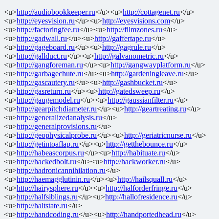
<u>
http://audiobookkeeper.ru
</u><u>
http://cottagenet.ru
</u>
<u>
http://eyesvision.ru
</u><u>
http://eyesvisions.com
</u>
<u>
http://factoringfee.ru
</u><u>
http://filmzones.ru
</u>
<u>
http://gadwall.ru
</u><u>
http://gaffertape.ru
</u>
<u>
http://gageboard.ru
</u><u>
http://gagrule.ru
</u>
<u>
http://gallduct.ru
</u><u>
http://galvanometric.ru
</u>
<u>
http://gangforeman.ru
</u><u>
http://gangwayplatform.ru
</u>
<u>
http://garbagechute.ru
</u><u>
http://gardeningleave.ru
</u>
<u>
http://gascautery.ru
</u><u>
http://gashbucket.ru
</u>
<u>
http://gasreturn.ru
</u><u>
http://gatedsweep.ru
</u>
<u>
http://gaugemodel.ru
</u><u>
http://gaussianfilter.ru
</u>
<u>
http://gearpitchdiameter.ru
</u><u>
http://geartreating.ru
</u>
<u>
http://generalizedanalysis.ru
</u>
<u>
http://generalprovisions.ru
</u>
<u>
http://geophysicalprobe.ru
</u><u>
http://geriatricnurse.ru
</u>
<u>
http://getintoaflap.ru
</u><u>
http://getthebounce.ru
</u>
<u>
http://habeascorpus.ru
</u><u>
http://habituate.ru
</u>
<u>
http://hackedbolt.ru
</u><u>
http://hackworker.ru
</u>
<u>
http://hadronicannihilation.ru
</u>
<u>
http://haemagglutinin.ru
</u><u>
http://hailsquall.ru
</u>
<u>
http://hairysphere.ru
</u><u>
http://halforderfringe.ru
</u>
<u>
http://halfsiblings.ru
</u><u>
http://hallofresidence.ru
</u>
<u>
http://haltstate.ru
</u>
<u>
http://handcoding.ru
</u><u>
http://handportedhead.ru
</u>