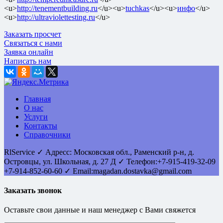
<u>
http://tenementbuilding.ru
</u><u>
tuchkas
</u><u>
инфо
</u>
<u>
http://ultraviolettesting.ru
</u>
Заказать просчет
Связаться с нами
Заявка онлайн
Написать нам
Главная
О нас
Услуги
Контакты
Справочники
RlService
✓
Адресс:
Московская обл., Раменский р-н, д.
Островцы
,
ул. Школьная, д. 27 Д
✓ Телефон:
+7-915-419-32-09
+7-914-852-60-60
✓ Email:
magadan.dostavka@gmail.com
Заказать звонок
Оставьте свои данные и наш менеджер с Вами свяжется