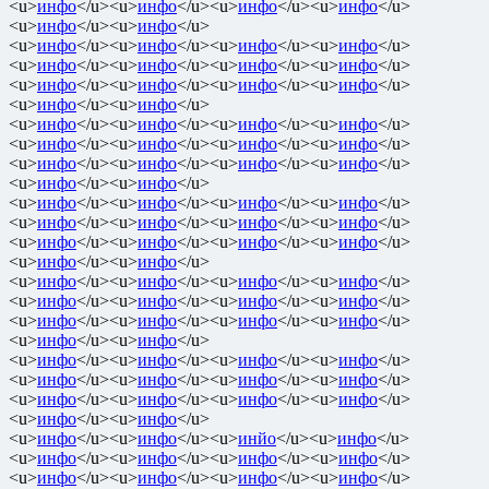
<u>
инфо
</u><u>
инфо
</u><u>
инфо
</u><u>
инфо
</u>
<u>
инфо
</u><u>
инфо
</u>
<u>
инфо
</u><u>
инфо
</u><u>
инфо
</u><u>
инфо
</u>
<u>
инфо
</u><u>
инфо
</u><u>
инфо
</u><u>
инфо
</u>
<u>
инфо
</u><u>
инфо
</u><u>
инфо
</u><u>
инфо
</u>
<u>
инфо
</u><u>
инфо
</u>
<u>
инфо
</u><u>
инфо
</u><u>
инфо
</u><u>
инфо
</u>
<u>
инфо
</u><u>
инфо
</u><u>
инфо
</u><u>
инфо
</u>
<u>
инфо
</u><u>
инфо
</u><u>
инфо
</u><u>
инфо
</u>
<u>
инфо
</u><u>
инфо
</u>
<u>
инфо
</u><u>
инфо
</u><u>
инфо
</u><u>
инфо
</u>
<u>
инфо
</u><u>
инфо
</u><u>
инфо
</u><u>
инфо
</u>
<u>
инфо
</u><u>
инфо
</u><u>
инфо
</u><u>
инфо
</u>
<u>
инфо
</u><u>
инфо
</u>
<u>
инфо
</u><u>
инфо
</u><u>
инфо
</u><u>
инфо
</u>
<u>
инфо
</u><u>
инфо
</u><u>
инфо
</u><u>
инфо
</u>
<u>
инфо
</u><u>
инфо
</u><u>
инфо
</u><u>
инфо
</u>
<u>
инфо
</u><u>
инфо
</u>
<u>
инфо
</u><u>
инфо
</u><u>
инфо
</u><u>
инфо
</u>
<u>
инфо
</u><u>
инфо
</u><u>
инфо
</u><u>
инфо
</u>
<u>
инфо
</u><u>
инфо
</u><u>
инфо
</u><u>
инфо
</u>
<u>
инфо
</u><u>
инфо
</u>
<u>
инфо
</u><u>
инфо
</u><u>
инйо
</u><u>
инфо
</u>
<u>
инфо
</u><u>
инфо
</u><u>
инфо
</u><u>
инфо
</u>
<u>
инфо
</u><u>
инфо
</u><u>
инфо
</u><u>
инфо
</u>