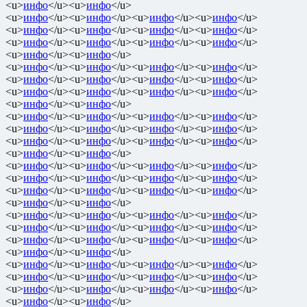
<u>
инфо
</u><u>
инфо
</u>
<u>
инфо
</u><u>
инфо
</u><u>
инфо
</u><u>
инфо
</u>
<u>
инфо
</u><u>
инфо
</u><u>
инфо
</u><u>
инфо
</u>
<u>
инфо
</u><u>
инфо
</u><u>
инфо
</u><u>
инфо
</u>
<u>
инфо
</u><u>
инфо
</u>
<u>
инфо
</u><u>
инфо
</u><u>
инфо
</u><u>
инфо
</u>
<u>
инфо
</u><u>
инфо
</u><u>
инфо
</u><u>
инфо
</u>
<u>
инфо
</u><u>
инфо
</u><u>
инфо
</u><u>
инфо
</u>
<u>
инфо
</u><u>
инфо
</u>
<u>
инфо
</u><u>
инфо
</u><u>
инфо
</u><u>
инфо
</u>
<u>
инфо
</u><u>
инфо
</u><u>
инфо
</u><u>
инфо
</u>
<u>
инфо
</u><u>
инфо
</u><u>
инфо
</u><u>
инфо
</u>
<u>
инфо
</u><u>
инфо
</u>
<u>
инфо
</u><u>
инфо
</u><u>
инфо
</u><u>
инфо
</u>
<u>
инфо
</u><u>
инфо
</u><u>
инфо
</u><u>
инфо
</u>
<u>
инфо
</u><u>
инфо
</u><u>
инфо
</u><u>
инфо
</u>
<u>
инфо
</u><u>
инфо
</u>
<u>
инфо
</u><u>
инфо
</u><u>
инфо
</u><u>
инфо
</u>
<u>
инфо
</u><u>
инфо
</u><u>
инфо
</u><u>
инфо
</u>
<u>
инфо
</u><u>
инфо
</u><u>
инфо
</u><u>
инфо
</u>
<u>
инфо
</u><u>
инфо
</u>
<u>
инфо
</u><u>
инфо
</u><u>
инфо
</u><u>
инфо
</u>
<u>
инфо
</u><u>
инфо
</u><u>
инфо
</u><u>
инфо
</u>
<u>
инфо
</u><u>
инфо
</u><u>
инфо
</u><u>
инфо
</u>
<u>
инфо
</u><u>
инфо
</u>