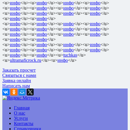
<u>
инфо
</u><u>
инфо
</u><u>
инфо
</u><u>
инфо
</u>
<u>
инфо
</u><u>
инфо
</u><u>
инфо
</u><u>
инфо
</u>
<u>
инфо
</u><u>
инфо
</u><u>
инфо
</u><u>
инфо
</u>
<u>
инфо
</u><u>
инфо
</u>
<u>
инфо
</u><u>
инфо
</u><u>
инфо
</u><u>
инфо
</u>
<u>
инфо
</u><u>
инфо
</u><u>
инфо
</u><u>
инфо
</u>
<u>
инфо
</u><u>
инфо
</u><u>
инфо
</u><u>
инфо
</u>
<u>
инфо
</u><u>
инфо
</u>
<u>
инфо
</u><u>
инфо
</u><u>
инфо
</u><u>
инфо
</u>
<u>
инфо
</u><u>
инфо
</u><u>
инфо
</u><u>
инфо
</u>
<u>
инфо
</u><u>
инфо
</u><u>
tuchkas
</u>
<u>
ultramaficrock.ru
</u><u>
инфо
</u>
Заказать просчет
Связаться с нами
Заявка онлайн
Написать нам
Главная
О нас
Услуги
Контакты
Справочники