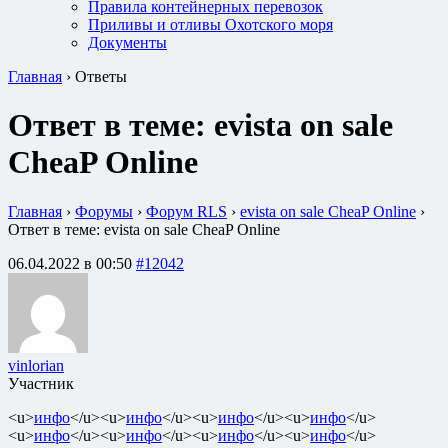
Правила контейнерных перевозок
Приливы и отливы Охотского моря
Документы
Главная
›
Ответы
Ответ в теме: evista on sale
CheaP Online
Главная
›
Форумы
›
Форум RLS
›
evista on sale CheaP Online
›
Ответ в теме: evista on sale CheaP Online
06.04.2022 в 00:50
#12042
vinlorian
Участник
<u>
инфо
</u><u>
инфо
</u><u>
инфо
</u><u>
инфо
</u>
<u>
инфо
</u><u>
инфо
</u><u>
инфо
</u><u>
инфо
</u>