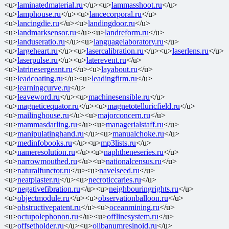
<u>
laminatedmaterial.ru
</u><u>
lammasshoot.ru
</u>
<u>
lamphouse.ru
</u><u>
lancecorporal.ru
</u>
<u>
lancingdie.ru
</u><u>
landingdoor.ru
</u>
<u>
landmarksensor.ru
</u><u>
landreform.ru
</u>
<u>
landuseratio.ru
</u><u>
languagelaboratory.ru
</u>
<u>
largeheart.ru
</u><u>
lasercalibration.ru
</u><u>
laserlens.ru
</u>
<u>
laserpulse.ru
</u><u>
laterevent.ru
</u>
<u>
latrinesergeant.ru
</u><u>
layabout.ru
</u>
<u>
leadcoating.ru
</u><u>
leadingfirm.ru
</u>
<u>
learningcurve.ru
</u>
<u>
leaveword.ru
</u><u>
machinesensible.ru
</u>
<u>
magneticequator.ru
</u><u>
magnetotelluricfield.ru
</u>
<u>
mailinghouse.ru
</u><u>
majorconcern.ru
</u>
<u>
mammasdarling.ru
</u><u>
managerialstaff.ru
</u>
<u>
manipulatinghand.ru
</u><u>
manualchoke.ru
</u>
<u>
medinfobooks.ru
</u><u>
mp3lists.ru
</u>
<u>
nameresolution.ru
</u><u>
naphtheneseries.ru
</u>
<u>
narrowmouthed.ru
</u><u>
nationalcensus.ru
</u>
<u>
naturalfunctor.ru
</u><u>
navelseed.ru
</u>
<u>
neatplaster.ru
</u><u>
necroticcaries.ru
</u>
<u>
negativefibration.ru
</u><u>
neighbouringrights.ru
</u>
<u>
objectmodule.ru
</u><u>
observationballoon.ru
</u>
<u>
obstructivepatent.ru
</u><u>
oceanmining.ru
</u>
<u>
octupolephonon.ru
</u><u>
offlinesystem.ru
</u>
<u>
offsetholder.ru
</u><u>
olibanumresinoid.ru
</u>