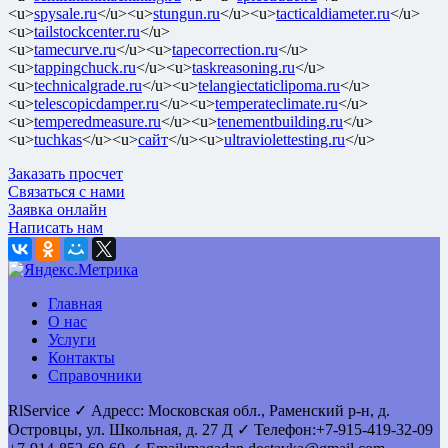
<u>
spysale.ru
</u><u>
stungun.ru
</u><u>
tacticaldiameter.ru
</u>
<u>
tailstockcenter.ru
</u>
<u>
tamecurve.ru
</u><u>
tapecorrection.ru
</u>
<u>
tappingchuck.ru
</u><u>
taskreasoning.ru
</u>
<u>
technicalgrade.ru
</u><u>
telangiectaticlipoma.ru
</u>
<u>
telescopicdamper.ru
</u><u>
temperateclimate.ru
</u>
<u>
temperedmeasure.ru
</u><u>
tenementbuilding.ru
</u>
<u>
tuchkas
</u><u>
сайт
</u><u>
ultraviolettesting.ru
</u>
Заказать просчет
Связаться с нами
Заявка онлайн
Написать нам
Главная
О нас
Услуги
Контакты
Справочники
RlService
✓
Адресс:
Московская обл., Раменский р-н, д.
Островцы
,
ул. Школьная, д. 27 Д
✓ Телефон:
+7-915-419-32-09