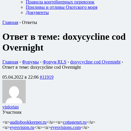
Правила контейнерных перевозок
Приливы и отливы Охотского моря
Документы
Главная
›
Ответы
Ответ в теме: doxycycline cod
Overnight
Главная
›
Форумы
›
Форум RLS
›
doxycycline cod Overnight
›
Ответ в теме: doxycycline cod Overnight
05.04.2022 в 22:06
#11919
vinlorian
Участник
<u>
audiobookkeeper.ru
</u><u>
cottagenet.ru
</u>
<u>
eyesvision.ru
</u><u>
eyesvisions.com
</u>