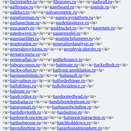
<u>
factoringfee.ru
</u><u>
filmzones.ru
</u><u>
gadwall.ru
</u>
<u>
gaffertape.ru
</u><u>
gageboard.ru
</u><u>
gagrule.ru
</u>
<u>
gallduct.ru
</u><u>
galvanometric.ru
</u>
<u>
gangforeman.ru
</u><u>
gangwayplatform.ru
</u>
<u>
garbagechute.ru
</u><u>
gardeningleave.ru
</u>
<u>
gascautery.ru
</u><u>
gashbucket.ru
</u><u>
gasreturn.ru
</u>
<u>
gatedsweep.ru
</u><u>
gaugemodel.ru
</u>
<u>
gaussianfilter.ru
</u><u>
gearpitchdiameter.ru
</u>
<u>
geartreating.ru
</u><u>
generalizedanalysis.ru
</u>
<u>
generalprovisions.ru
</u><u>
geophysicalprobe.ru
</u>
<u>
geriatricnurse.ru
</u>
<u>
getintoaflap.ru
</u><u>
getthebounce.ru
</u>
<u>
habeascorpus.ru
</u><u>
habituate.ru
</u><u>
hackedbolt.ru
</u>
<u>
hackworker.ru
</u><u>
hadronicannihilation.ru
</u>
<u>
haemagglutinin.ru
</u><u>
hailsquall.ru
</u>
<u>
hairysphere.ru
</u><u>
halforderfringe.ru
</u>
<u>
halfsiblings.ru
</u><u>
hallofresidence.ru
</u>
<u>
haltstate.ru
</u>
<u>
handcoding.ru
</u><u>
handportedhead.ru
</u>
<u>
handradar.ru
</u><u>
handsfreetelephone.ru
</u>
<u>
hangonpart.ru
</u><u>
haphazardwinding.ru
</u>
<u>
hardalloyteeth.ru
</u><u>
hardasiron.ru
</u>
<u>
hardenedconcrete.ru
</u><u>
harmonicinteraction.ru
</u>
<u>
hartlaubgoose.ru
</u><u>
hatchholddown.ru
</u>
<u>
haveafinetime.ru
</u><u>
hazardousatmosphere.ru
</u>