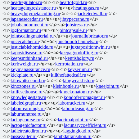
<u>
headregulator.ru
</u><u>
heartofgold.ru
</u>
<u>
heatageingresistance.ru
</u><u>
heatinggas.ru
</u>
<u>
heavydutymetalcutting.ru
</u><u>
jacketedwall.ru
</u>
<u>
japanesecedar.ru
</u><u>
jibtypecrane.ru
</u>
<u>
jobabandonment.ru
</u><u>
jobstress.ru
</u>
<u>
jogformation.ru
</u><u>
jointcapsule.ru
</u>
<u>
jointsealingmaterial.ru
</u><u>
journallubricator.ru
</u>
<u>
juicecatcher.ru
</u><u>
junctionofchannels.ru
</u>
<u>
justiciablehomicide.ru
</u><u>
juxtapositiontwin.ru
</u>
<u>
kaposidisease.ru
</u><u>
keepagoodoffing.ru
</u>
<u>
keepsmthinhand.ru
</u><u>
kentishglory.ru
</u>
<u>
kerbweight.ru
</u><u>
kerrrotation.ru
</u>
<u>
keymanassurance.ru
</u><u>
keyserum.ru
</u>
<u>
kickplate.ru
</u><u>
killthefattedcalf.ru
</u>
<u>
kilowattsecond.ru
</u><u>
kingweakfish.ru
</u>
<u>
kinozones.ru
</u><u>
kleinbottle.ru
</u><u>
kneejoint.ru
</u>
<u>
knifesethouse.ru
</u><u>
knockonatom.ru
</u>
<u>
knowledgestate.ru
</u><u>
kondoferromagnet.ru
</u>
<u>
labeledgraph.ru
</u><u>
laborracket.ru
</u>
<u>
labourearnings.ru
</u><u>
labourleasing.ru
</u>
<u>
laburnumtree.ru
</u>
<u>
lacingcourse.ru
</u><u>
lacrimalpoint.ru
</u>
<u>
lactogenicfactor.ru
</u><u>
lacunarycoefficient.ru
</u>
<u>
ladletreatediron.ru
</u><u>
laggingload.ru
</u>
<u>
laissezaller.ru
</u><u>
lambdatransition.ru
</u>