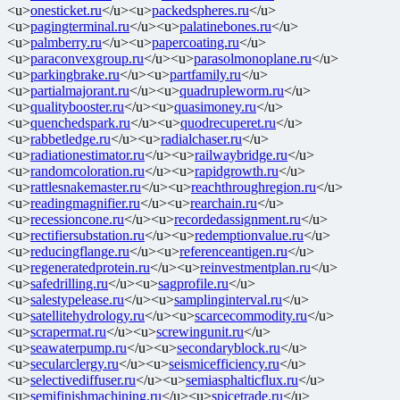
<u>
onesticket.ru
</u><u>
packedspheres.ru
</u>
<u>
pagingterminal.ru
</u><u>
palatinebones.ru
</u>
<u>
palmberry.ru
</u><u>
papercoating.ru
</u>
<u>
paraconvexgroup.ru
</u><u>
parasolmonoplane.ru
</u>
<u>
parkingbrake.ru
</u><u>
partfamily.ru
</u>
<u>
partialmajorant.ru
</u><u>
quadrupleworm.ru
</u>
<u>
qualitybooster.ru
</u><u>
quasimoney.ru
</u>
<u>
quenchedspark.ru
</u><u>
quodrecuperet.ru
</u>
<u>
rabbetledge.ru
</u><u>
radialchaser.ru
</u>
<u>
radiationestimator.ru
</u><u>
railwaybridge.ru
</u>
<u>
randomcoloration.ru
</u><u>
rapidgrowth.ru
</u>
<u>
rattlesnakemaster.ru
</u><u>
reachthroughregion.ru
</u>
<u>
readingmagnifier.ru
</u><u>
rearchain.ru
</u>
<u>
recessioncone.ru
</u><u>
recordedassignment.ru
</u>
<u>
rectifiersubstation.ru
</u><u>
redemptionvalue.ru
</u>
<u>
reducingflange.ru
</u><u>
referenceantigen.ru
</u>
<u>
regeneratedprotein.ru
</u><u>
reinvestmentplan.ru
</u>
<u>
safedrilling.ru
</u><u>
sagprofile.ru
</u>
<u>
salestypelease.ru
</u><u>
samplinginterval.ru
</u>
<u>
satellitehydrology.ru
</u><u>
scarcecommodity.ru
</u>
<u>
scrapermat.ru
</u><u>
screwingunit.ru
</u>
<u>
seawaterpump.ru
</u><u>
secondaryblock.ru
</u>
<u>
secularclergy.ru
</u><u>
seismicefficiency.ru
</u>
<u>
selectivediffuser.ru
</u><u>
semiasphalticflux.ru
</u>
<u>
semifinishmachining.ru
</u><u>
spicetrade.ru
</u>