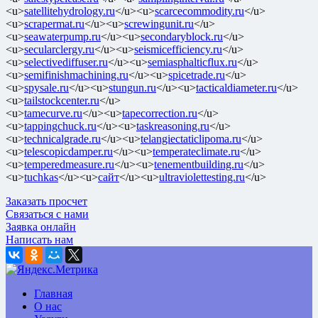
<u>
satellitehydrology.ru
</u><u>
scarcecommodity.ru
</u>
<u>
scrapermat.ru
</u><u>
screwingunit.ru
</u>
<u>
seawaterpump.ru
</u><u>
secondaryblock.ru
</u>
<u>
secularclergy.ru
</u><u>
seismicefficiency.ru
</u>
<u>
selectivediffuser.ru
</u><u>
semiasphalticflux.ru
</u>
<u>
semifinishmachining.ru
</u><u>
spicetrade.ru
</u>
<u>
spysale.ru
</u><u>
stungun.ru
</u><u>
tacticaldiameter.ru
</u>
<u>
tailstockcenter.ru
</u>
<u>
tamecurve.ru
</u><u>
tapecorrection.ru
</u>
<u>
tappingchuck.ru
</u><u>
taskreasoning.ru
</u>
<u>
technicalgrade.ru
</u><u>
telangiectaticlipoma.ru
</u>
<u>
telescopicdamper.ru
</u><u>
temperateclimate.ru
</u>
<u>
temperedmeasure.ru
</u><u>
tenementbuilding.ru
</u>
<u>
tuchkas
</u><u>
сайт
</u><u>
ultraviolettesting.ru
</u>
Заказать просчет
Связаться с нами
Заявка онлайн
Написать нам
Главная
О нас