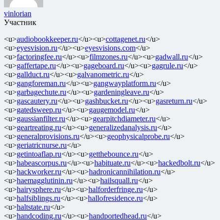
vinlorian
Участник
<u>
audiobookkeeper.ru
</u><u>
cottagenet.ru
</u>
<u>
eyesvision.ru
</u><u>
eyesvisions.com
</u>
<u>
factoringfee.ru
</u><u>
filmzones.ru
</u><u>
gadwall.ru
</u>
<u>
gaffertape.ru
</u><u>
gageboard.ru
</u><u>
gagrule.ru
</u>
<u>
gallduct.ru
</u><u>
galvanometric.ru
</u>
<u>
gangforeman.ru
</u><u>
gangwayplatform.ru
</u>
<u>
garbagechute.ru
</u><u>
gardeningleave.ru
</u>
<u>
gascautery.ru
</u><u>
gashbucket.ru
</u><u>
gasreturn.ru
</u>
<u>
gatedsweep.ru
</u><u>
gaugemodel.ru
</u>
<u>
gaussianfilter.ru
</u><u>
gearpitchdiameter.ru
</u>
<u>
geartreating.ru
</u><u>
generalizedanalysis.ru
</u>
<u>
generalprovisions.ru
</u><u>
geophysicalprobe.ru
</u>
<u>
geriatricnurse.ru
</u>
<u>
getintoaflap.ru
</u><u>
getthebounce.ru
</u>
<u>
habeascorpus.ru
</u><u>
habituate.ru
</u><u>
hackedbolt.ru
</u>
<u>
hackworker.ru
</u><u>
hadronicannihilation.ru
</u>
<u>
haemagglutinin.ru
</u><u>
hailsquall.ru
</u>
<u>
hairysphere.ru
</u><u>
halforderfringe.ru
</u>
<u>
halfsiblings.ru
</u><u>
hallofresidence.ru
</u>
<u>
haltstate.ru
</u>
<u>
handcoding.ru
</u><u>
handportedhead.ru
</u>