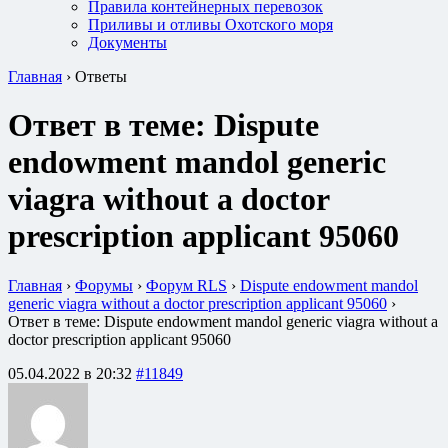
Правила контейнерных перевозок
Приливы и отливы Охотского моря
Документы
Главная
›
Ответы
Ответ в теме: Dispute
endowment mandol generic
viagra without a doctor
prescription applicant 95060
Главная
›
Форумы
›
Форум RLS
›
Dispute endowment mandol
generic viagra without a doctor prescription applicant 95060
›
Ответ в теме: Dispute endowment mandol generic viagra without a
doctor prescription applicant 95060
05.04.2022 в 20:32
#11849