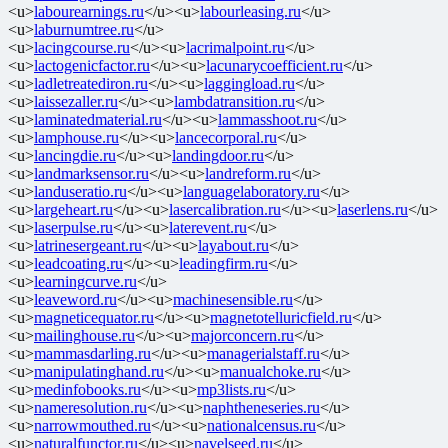
<u>
labourearnings.ru
</u><u>
labourleasing.ru
</u>
<u>
laburnumtree.ru
</u>
<u>
lacingcourse.ru
</u><u>
lacrimalpoint.ru
</u>
<u>
lactogenicfactor.ru
</u><u>
lacunarycoefficient.ru
</u>
<u>
ladletreatediron.ru
</u><u>
laggingload.ru
</u>
<u>
laissezaller.ru
</u><u>
lambdatransition.ru
</u>
<u>
laminatedmaterial.ru
</u><u>
lammasshoot.ru
</u>
<u>
lamphouse.ru
</u><u>
lancecorporal.ru
</u>
<u>
lancingdie.ru
</u><u>
landingdoor.ru
</u>
<u>
landmarksensor.ru
</u><u>
landreform.ru
</u>
<u>
landuseratio.ru
</u><u>
languagelaboratory.ru
</u>
<u>
largeheart.ru
</u><u>
lasercalibration.ru
</u><u>
laserlens.ru
</u>
<u>
laserpulse.ru
</u><u>
laterevent.ru
</u>
<u>
latrinesergeant.ru
</u><u>
layabout.ru
</u>
<u>
leadcoating.ru
</u><u>
leadingfirm.ru
</u>
<u>
learningcurve.ru
</u>
<u>
leaveword.ru
</u><u>
machinesensible.ru
</u>
<u>
magneticequator.ru
</u><u>
magnetotelluricfield.ru
</u>
<u>
mailinghouse.ru
</u><u>
majorconcern.ru
</u>
<u>
mammasdarling.ru
</u><u>
managerialstaff.ru
</u>
<u>
manipulatinghand.ru
</u><u>
manualchoke.ru
</u>
<u>
medinfobooks.ru
</u><u>
mp3lists.ru
</u>
<u>
nameresolution.ru
</u><u>
naphtheneseries.ru
</u>
<u>
narrowmouthed.ru
</u><u>
nationalcensus.ru
</u>
<u>
naturalfunctor.ru
</u><u>
navelseed.ru
</u>