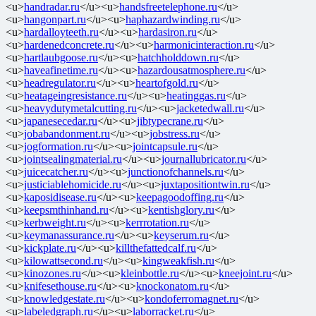
<u>
handradar.ru
</u><u>
handsfreetelephone.ru
</u>
<u>
hangonpart.ru
</u><u>
haphazardwinding.ru
</u>
<u>
hardalloyteeth.ru
</u><u>
hardasiron.ru
</u>
<u>
hardenedconcrete.ru
</u><u>
harmonicinteraction.ru
</u>
<u>
hartlaubgoose.ru
</u><u>
hatchholddown.ru
</u>
<u>
haveafinetime.ru
</u><u>
hazardousatmosphere.ru
</u>
<u>
headregulator.ru
</u><u>
heartofgold.ru
</u>
<u>
heatageingresistance.ru
</u><u>
heatinggas.ru
</u>
<u>
heavydutymetalcutting.ru
</u><u>
jacketedwall.ru
</u>
<u>
japanesecedar.ru
</u><u>
jibtypecrane.ru
</u>
<u>
jobabandonment.ru
</u><u>
jobstress.ru
</u>
<u>
jogformation.ru
</u><u>
jointcapsule.ru
</u>
<u>
jointsealingmaterial.ru
</u><u>
journallubricator.ru
</u>
<u>
juicecatcher.ru
</u><u>
junctionofchannels.ru
</u>
<u>
justiciablehomicide.ru
</u><u>
juxtapositiontwin.ru
</u>
<u>
kaposidisease.ru
</u><u>
keepagoodoffing.ru
</u>
<u>
keepsmthinhand.ru
</u><u>
kentishglory.ru
</u>
<u>
kerbweight.ru
</u><u>
kerrrotation.ru
</u>
<u>
keymanassurance.ru
</u><u>
keyserum.ru
</u>
<u>
kickplate.ru
</u><u>
killthefattedcalf.ru
</u>
<u>
kilowattsecond.ru
</u><u>
kingweakfish.ru
</u>
<u>
kinozones.ru
</u><u>
kleinbottle.ru
</u><u>
kneejoint.ru
</u>
<u>
knifesethouse.ru
</u><u>
knockonatom.ru
</u>
<u>
knowledgestate.ru
</u><u>
kondoferromagnet.ru
</u>
<u>
labeledgraph.ru
</u><u>
laborracket.ru
</u>