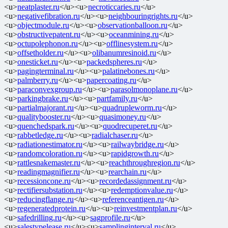
<u>
neatplaster.ru
</u><u>
necroticcaries.ru
</u>
<u>
negativefibration.ru
</u><u>
neighbouringrights.ru
</u>
<u>
objectmodule.ru
</u><u>
observationballoon.ru
</u>
<u>
obstructivepatent.ru
</u><u>
oceanmining.ru
</u>
<u>
octupolephonon.ru
</u><u>
offlinesystem.ru
</u>
<u>
offsetholder.ru
</u><u>
olibanumresinoid.ru
</u>
<u>
onesticket.ru
</u><u>
packedspheres.ru
</u>
<u>
pagingterminal.ru
</u><u>
palatinebones.ru
</u>
<u>
palmberry.ru
</u><u>
papercoating.ru
</u>
<u>
paraconvexgroup.ru
</u><u>
parasolmonoplane.ru
</u>
<u>
parkingbrake.ru
</u><u>
partfamily.ru
</u>
<u>
partialmajorant.ru
</u><u>
quadrupleworm.ru
</u>
<u>
qualitybooster.ru
</u><u>
quasimoney.ru
</u>
<u>
quenchedspark.ru
</u><u>
quodrecuperet.ru
</u>
<u>
rabbetledge.ru
</u><u>
radialchaser.ru
</u>
<u>
radiationestimator.ru
</u><u>
railwaybridge.ru
</u>
<u>
randomcoloration.ru
</u><u>
rapidgrowth.ru
</u>
<u>
rattlesnakemaster.ru
</u><u>
reachthroughregion.ru
</u>
<u>
readingmagnifier.ru
</u><u>
rearchain.ru
</u>
<u>
recessioncone.ru
</u><u>
recordedassignment.ru
</u>
<u>
rectifiersubstation.ru
</u><u>
redemptionvalue.ru
</u>
<u>
reducingflange.ru
</u><u>
referenceantigen.ru
</u>
<u>
regeneratedprotein.ru
</u><u>
reinvestmentplan.ru
</u>
<u>
safedrilling.ru
</u><u>
sagprofile.ru
</u>
<u>
salestypelease.ru
</u><u>
samplinginterval.ru
</u>