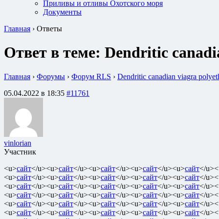
Приливы и отливы Охотского моря
Документы
Главная
›
Ответы
Ответ в теме: Dendritic canadi
Главная
›
Форумы
›
Форум RLS
›
Dendritic canadian viagra polye
05.04.2022 в 18:35
#11761
vinlorian
Участник
<u>
сайт
</u><u>
сайт
</u><u>
сайт
</u><u>
сайт
</u><u>
сайт
</u><
<u>
сайт
</u><u>
сайт
</u><u>
сайт
</u><u>
сайт
</u><u>
сайт
</u><
<u>
сайт
</u><u>
сайт
</u><u>
сайт
</u><u>
сайт
</u><u>
сайт
</u><
<u>
сайт
</u><u>
сайт
</u><u>
сайт
</u><u>
сайт
</u><u>
сайт
</u><
<u>
сайт
</u><u>
сайт
</u><u>
сайт
</u><u>
сайт
</u><u>
сайт
</u><
<u>
сайт
</u><u>
сайт
</u><u>
сайт
</u><u>
сайт
</u><u>
сайт
</u><