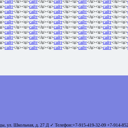
u>
сайт
</u><u>
сайт
</u><u>
сайт
</u><u>
сайт
</u><u>
сайт
</u><u>
u>
сайт
</u><u>
сайт
</u><u>
сайт
</u><u>
сайт
</u><u>
сайт
</u><u>
u>
сайт
</u><u>
сайт
</u><u>
сайт
</u><u>
сайт
</u><u>
сайт
</u><u>
u>
сайт
</u><u>
сайт
</u><u>
сайт
</u><u>
сайт
</u><u>
сайт
</u><u>
u>
сайт
</u><u>
сайт
</u><u>
сайт
</u><u>
сайт
</u><u>
сайт
</u><u>
u>
сайт
</u><u>
сайт
</u><u>
сайт
</u><u>
сайт
</u><u>
сайт
</u><u>
u>
сайт
</u><u>
сайт
</u><u>
сайт
</u><u>
сайт
</u><u>
сайт
</u><u>
u>
сайт
</u><u>
сайт
</u><u>
сайт
</u><u>
сайт
</u><u>
сайт
</u><u>
u>
сайт
</u><u>
сайт
</u><u>
сайт
</u><u>
сайт
</u><u>
сайт
</u><u>
u>
сайт
</u><u>
сайт
</u><u>
сайт
</u><u>
сайт
</u><u>
сайт
</u><u>
вцы
,
ул. Школьная, д. 27 Д
✓ Телефон:
+7-915-419-32-09
+7-914-85