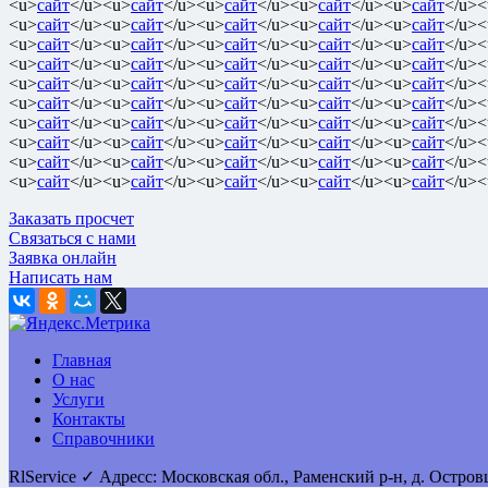
<u>
сайт
</u><u>
сайт
</u><u>
сайт
</u><u>
сайт
</u><u>
сайт
</u><
<u>
сайт
</u><u>
сайт
</u><u>
сайт
</u><u>
сайт
</u><u>
сайт
</u><
<u>
сайт
</u><u>
сайт
</u><u>
сайт
</u><u>
сайт
</u><u>
сайт
</u><
<u>
сайт
</u><u>
сайт
</u><u>
сайт
</u><u>
сайт
</u><u>
сайт
</u><
<u>
сайт
</u><u>
сайт
</u><u>
сайт
</u><u>
сайт
</u><u>
сайт
</u><
<u>
сайт
</u><u>
сайт
</u><u>
сайт
</u><u>
сайт
</u><u>
сайт
</u><
<u>
сайт
</u><u>
сайт
</u><u>
сайт
</u><u>
сайт
</u><u>
сайт
</u><
<u>
сайт
</u><u>
сайт
</u><u>
сайт
</u><u>
сайт
</u><u>
сайт
</u><
<u>
сайт
</u><u>
сайт
</u><u>
сайт
</u><u>
сайт
</u><u>
сайт
</u><
<u>
сайт
</u><u>
сайт
</u><u>
сайт
</u><u>
сайт
</u><u>
сайт
</u><
Заказать просчет
Связаться с нами
Заявка онлайн
Написать нам
Главная
О нас
Услуги
Контакты
Справочники
RlService
✓
Адресс:
Московская обл., Раменский р-н, д. Остро