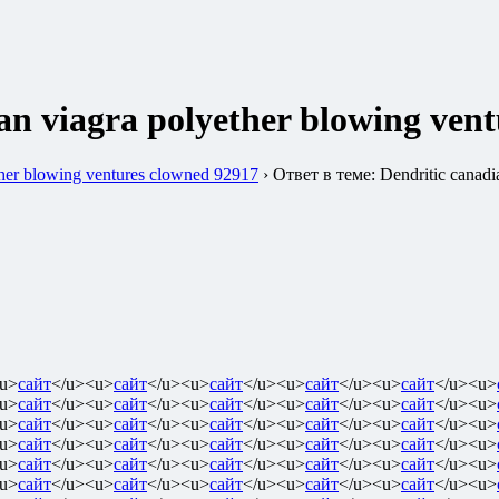
an viagra polyether blowing ven
ther blowing ventures clowned 92917
›
Ответ в теме: Dendritic canadi
u>
сайт
</u><u>
сайт
</u><u>
сайт
</u><u>
сайт
</u><u>
сайт
</u><u>
u>
сайт
</u><u>
сайт
</u><u>
сайт
</u><u>
сайт
</u><u>
сайт
</u><u>
u>
сайт
</u><u>
сайт
</u><u>
сайт
</u><u>
сайт
</u><u>
сайт
</u><u>
u>
сайт
</u><u>
сайт
</u><u>
сайт
</u><u>
сайт
</u><u>
сайт
</u><u>
u>
сайт
</u><u>
сайт
</u><u>
сайт
</u><u>
сайт
</u><u>
сайт
</u><u>
u>
сайт
</u><u>
сайт
</u><u>
сайт
</u><u>
сайт
</u><u>
сайт
</u><u>