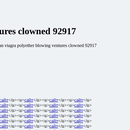
tures clowned 92917
an viagra polyether blowing ventures clowned 92917
сайт
</u><u>
сайт
</u><u>
сайт
</u><u>
сайт
</u>
сайт
</u><u>
сайт
</u><u>
сайт
</u><u>
сайт
</u>
сайт
</u><u>
сайт
</u><u>
сайт
</u><u>
сайт
</u>
сайт
</u><u>
сайт
</u><u>
сайт
</u><u>
сайт
</u>
сайт
</u><u>
сайт
</u><u>
сайт
</u><u>
сайт
</u>
сайт
</u><u>
сайт
</u><u>
сайт
</u><u>
сайт
</u>