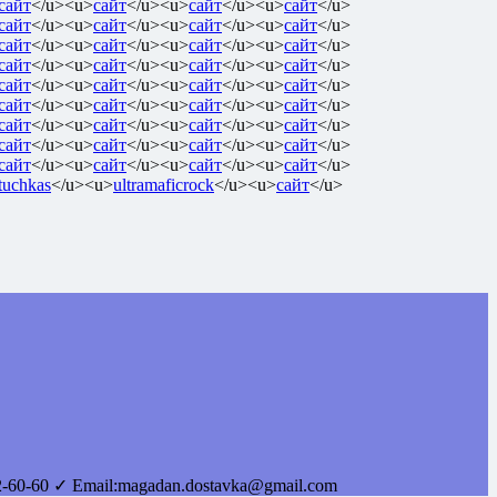
сайт
</u><u>
сайт
</u><u>
сайт
</u><u>
сайт
</u>
сайт
</u><u>
сайт
</u><u>
сайт
</u><u>
сайт
</u>
сайт
</u><u>
сайт
</u><u>
сайт
</u><u>
сайт
</u>
сайт
</u><u>
сайт
</u><u>
сайт
</u><u>
сайт
</u>
сайт
</u><u>
сайт
</u><u>
сайт
</u><u>
сайт
</u>
сайт
</u><u>
сайт
</u><u>
сайт
</u><u>
сайт
</u>
сайт
</u><u>
сайт
</u><u>
сайт
</u><u>
сайт
</u>
сайт
</u><u>
сайт
</u><u>
сайт
</u><u>
сайт
</u>
сайт
</u><u>
сайт
</u><u>
сайт
</u><u>
сайт
</u>
tuchkas
</u><u>
ultramaficrock
</u><u>
сайт
</u>
2-60-60
✓ Email:
magadan.dostavka@gmail.com