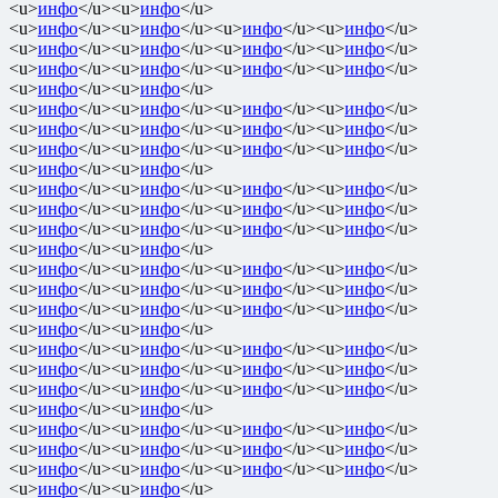
<u>
инфо
</u><u>
инфо
</u>
<u>
инфо
</u><u>
инфо
</u><u>
инфо
</u><u>
инфо
</u>
<u>
инфо
</u><u>
инфо
</u><u>
инфо
</u><u>
инфо
</u>
<u>
инфо
</u><u>
инфо
</u><u>
инфо
</u><u>
инфо
</u>
<u>
инфо
</u><u>
инфо
</u>
<u>
инфо
</u><u>
инфо
</u><u>
инфо
</u><u>
инфо
</u>
<u>
инфо
</u><u>
инфо
</u><u>
инфо
</u><u>
инфо
</u>
<u>
инфо
</u><u>
инфо
</u><u>
инфо
</u><u>
инфо
</u>
<u>
инфо
</u><u>
инфо
</u>
<u>
инфо
</u><u>
инфо
</u><u>
инфо
</u><u>
инфо
</u>
<u>
инфо
</u><u>
инфо
</u><u>
инфо
</u><u>
инфо
</u>
<u>
инфо
</u><u>
инфо
</u><u>
инфо
</u><u>
инфо
</u>
<u>
инфо
</u><u>
инфо
</u>
<u>
инфо
</u><u>
инфо
</u><u>
инфо
</u><u>
инфо
</u>
<u>
инфо
</u><u>
инфо
</u><u>
инфо
</u><u>
инфо
</u>
<u>
инфо
</u><u>
инфо
</u><u>
инфо
</u><u>
инфо
</u>
<u>
инфо
</u><u>
инфо
</u>
<u>
инфо
</u><u>
инфо
</u><u>
инфо
</u><u>
инфо
</u>
<u>
инфо
</u><u>
инфо
</u><u>
инфо
</u><u>
инфо
</u>
<u>
инфо
</u><u>
инфо
</u><u>
инфо
</u><u>
инфо
</u>
<u>
инфо
</u><u>
инфо
</u>
<u>
инфо
</u><u>
инфо
</u><u>
инфо
</u><u>
инфо
</u>
<u>
инфо
</u><u>
инфо
</u><u>
инфо
</u><u>
инфо
</u>
<u>
инфо
</u><u>
инфо
</u><u>
инфо
</u><u>
инфо
</u>
<u>
инфо
</u><u>
инфо
</u>