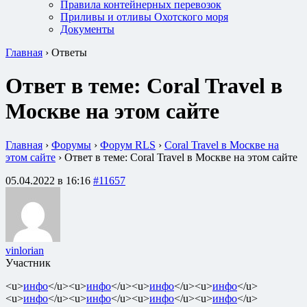
Правила контейнерных перевозок
Приливы и отливы Охотского моря
Документы
Главная
›
Ответы
Ответ в теме: Coral Travel в
Москве на этом сайте
Главная
›
Форумы
›
Форум RLS
›
Coral Travel в Москве на
этом сайте
›
Ответ в теме: Coral Travel в Москве на этом сайте
05.04.2022 в 16:16
#11657
vinlorian
Участник
<u>
инфо
</u><u>
инфо
</u><u>
инфо
</u><u>
инфо
</u>
<u>
инфо
</u><u>
инфо
</u><u>
инфо
</u><u>
инфо
</u>