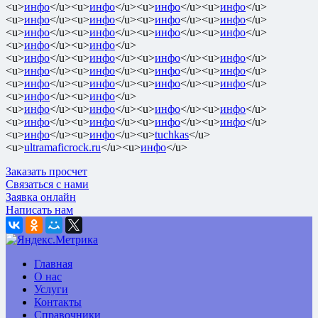
<u>
инфо
</u><u>
инфо
</u><u>
инфо
</u><u>
инфо
</u>
<u>
инфо
</u><u>
инфо
</u><u>
инфо
</u><u>
инфо
</u>
<u>
инфо
</u><u>
инфо
</u><u>
инфо
</u><u>
инфо
</u>
<u>
инфо
</u><u>
инфо
</u>
<u>
инфо
</u><u>
инфо
</u><u>
инфо
</u><u>
инфо
</u>
<u>
инфо
</u><u>
инфо
</u><u>
инфо
</u><u>
инфо
</u>
<u>
инфо
</u><u>
инфо
</u><u>
инфо
</u><u>
инфо
</u>
<u>
инфо
</u><u>
инфо
</u>
<u>
инфо
</u><u>
инфо
</u><u>
инфо
</u><u>
инфо
</u>
<u>
инфо
</u><u>
инфо
</u><u>
инфо
</u><u>
инфо
</u>
<u>
инфо
</u><u>
инфо
</u><u>
tuchkas
</u>
<u>
ultramaficrock.ru
</u><u>
инфо
</u>
Заказать просчет
Связаться с нами
Заявка онлайн
Написать нам
Главная
О нас
Услуги
Контакты
Справочники