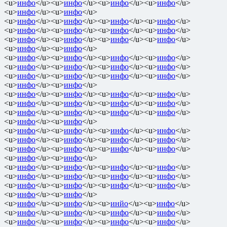
<u>
инфо
</u><u>
инфо
</u><u>
инфо
</u><u>
инфо
</u>
<u>
инфо
</u><u>
инфо
</u>
<u>
инфо
</u><u>
инфо
</u><u>
инфо
</u><u>
инфо
</u>
<u>
инфо
</u><u>
инфо
</u><u>
инфо
</u><u>
инфо
</u>
<u>
инфо
</u><u>
инфо
</u><u>
инфо
</u><u>
инфо
</u>
<u>
инфо
</u><u>
инфо
</u>
<u>
инфо
</u><u>
инфо
</u><u>
инфо
</u><u>
инфо
</u>
<u>
инфо
</u><u>
инфо
</u><u>
инфо
</u><u>
инфо
</u>
<u>
инфо
</u><u>
инфо
</u><u>
инфо
</u><u>
инфо
</u>
<u>
инфо
</u><u>
инфо
</u>
<u>
инфо
</u><u>
инфо
</u><u>
инфо
</u><u>
инфо
</u>
<u>
инфо
</u><u>
инфо
</u><u>
инфо
</u><u>
инфо
</u>
<u>
инфо
</u><u>
инфо
</u><u>
инфо
</u><u>
инфо
</u>
<u>
инфо
</u><u>
инфо
</u>
<u>
инфо
</u><u>
инфо
</u><u>
инфо
</u><u>
инфо
</u>
<u>
инфо
</u><u>
инфо
</u><u>
инфо
</u><u>
инфо
</u>
<u>
инфо
</u><u>
инфо
</u><u>
инфо
</u><u>
инфо
</u>
<u>
инфо
</u><u>
инфо
</u>
<u>
инфо
</u><u>
инфо
</u><u>
инфо
</u><u>
инфо
</u>
<u>
инфо
</u><u>
инфо
</u><u>
инфо
</u><u>
инфо
</u>
<u>
инфо
</u><u>
инфо
</u><u>
инфо
</u><u>
инфо
</u>
<u>
инфо
</u><u>
инфо
</u>
<u>
инфо
</u><u>
инфо
</u><u>
инйо
</u><u>
инфо
</u>
<u>
инфо
</u><u>
инфо
</u><u>
инфо
</u><u>
инфо
</u>
<u>
инфо
</u><u>
инфо
</u><u>
инфо
</u><u>
инфо
</u>