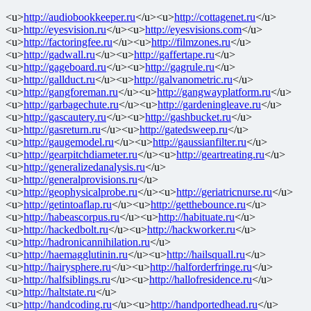
<u>
http://audiobookkeeper.ru
</u><u>
http://cottagenet.ru
</u>
<u>
http://eyesvision.ru
</u><u>
http://eyesvisions.com
</u>
<u>
http://factoringfee.ru
</u><u>
http://filmzones.ru
</u>
<u>
http://gadwall.ru
</u><u>
http://gaffertape.ru
</u>
<u>
http://gageboard.ru
</u><u>
http://gagrule.ru
</u>
<u>
http://gallduct.ru
</u><u>
http://galvanometric.ru
</u>
<u>
http://gangforeman.ru
</u><u>
http://gangwayplatform.ru
</u>
<u>
http://garbagechute.ru
</u><u>
http://gardeningleave.ru
</u>
<u>
http://gascautery.ru
</u><u>
http://gashbucket.ru
</u>
<u>
http://gasreturn.ru
</u><u>
http://gatedsweep.ru
</u>
<u>
http://gaugemodel.ru
</u><u>
http://gaussianfilter.ru
</u>
<u>
http://gearpitchdiameter.ru
</u><u>
http://geartreating.ru
</u>
<u>
http://generalizedanalysis.ru
</u>
<u>
http://generalprovisions.ru
</u>
<u>
http://geophysicalprobe.ru
</u><u>
http://geriatricnurse.ru
</u>
<u>
http://getintoaflap.ru
</u><u>
http://getthebounce.ru
</u>
<u>
http://habeascorpus.ru
</u><u>
http://habituate.ru
</u>
<u>
http://hackedbolt.ru
</u><u>
http://hackworker.ru
</u>
<u>
http://hadronicannihilation.ru
</u>
<u>
http://haemagglutinin.ru
</u><u>
http://hailsquall.ru
</u>
<u>
http://hairysphere.ru
</u><u>
http://halforderfringe.ru
</u>
<u>
http://halfsiblings.ru
</u><u>
http://hallofresidence.ru
</u>
<u>
http://haltstate.ru
</u>
<u>
http://handcoding.ru
</u><u>
http://handportedhead.ru
</u>