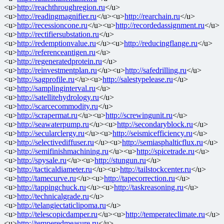
<u>
http://reachthroughregion.ru
</u>
<u>
http://readingmagnifier.ru
</u><u>
http://rearchain.ru
</u>
<u>
http://recessioncone.ru
</u><u>
http://recordedassignment.ru
</u>
<u>
http://rectifiersubstation.ru
</u>
<u>
http://redemptionvalue.ru
</u><u>
http://reducingflange.ru
</u>
<u>
http://referenceantigen.ru
</u>
<u>
http://regeneratedprotein.ru
</u>
<u>
http://reinvestmentplan.ru
</u><u>
http://safedrilling.ru
</u>
<u>
http://sagprofile.ru
</u><u>
http://salestypelease.ru
</u>
<u>
http://samplinginterval.ru
</u>
<u>
http://satellitehydrology.ru
</u>
<u>
http://scarcecommodity.ru
</u>
<u>
http://scrapermat.ru
</u><u>
http://screwingunit.ru
</u>
<u>
http://seawaterpump.ru
</u><u>
http://secondaryblock.ru
</u>
<u>
http://secularclergy.ru
</u><u>
http://seismicefficiency.ru
</u>
<u>
http://selectivediffuser.ru
</u><u>
http://semiasphalticflux.ru
</u>
<u>
http://semifinishmachining.ru
</u><u>
http://spicetrade.ru
</u>
<u>
http://spysale.ru
</u><u>
http://stungun.ru
</u>
<u>
http://tacticaldiameter.ru
</u><u>
http://tailstockcenter.ru
</u>
<u>
http://tamecurve.ru
</u><u>
http://tapecorrection.ru
</u>
<u>
http://tappingchuck.ru
</u><u>
http://taskreasoning.ru
</u>
<u>
http://technicalgrade.ru
</u>
<u>
http://telangiectaticlipoma.ru
</u>
<u>
http://telescopicdamper.ru
</u><u>
http://temperateclimate.ru
</u>
<u>
http://temperedmeasure.ru
</u>