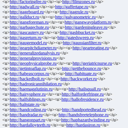
<u>
http://factoringfee.ru
</u><u>
http://filmzones.ru
</u>
<u>
http://gadwall.ru
</u><u>
http://gaffertape.ru
</u>
<u>
http://gageboard.ru
</u><u>
http://gagrule.ru
</u>
<u>
http://gallduct.ru
</u><u>
http://galvanometric.ru
</u>
<u>
http://gangforeman.ru
</u><u>
http://gangwayplatform.ru
</u>
<u>
http://garbagechute.ru
</u><u>
http://gardeningleave.ru
</u>
<u>
http://gascautery.ru
</u><u>
http://gashbucket.ru
</u>
<u>
http://gasreturn.ru
</u><u>
http://gatedsweep.ru
</u>
<u>
http://gaugemodel.ru
</u><u>
http://gaussianfilter.ru
</u>
<u>
http://gearpitchdiameter.ru
</u><u>
http://geartreating.ru
</u>
<u>
http://generalizedanalysis.ru
</u>
<u>
http://generalprovisions.ru
</u>
<u>
http://geophysicalprobe.ru
</u><u>
http://geriatricnurse.ru
</u>
<u>
http://getintoaflap.ru
</u><u>
http://getthebounce.ru
</u>
<u>
http://habeascorpus.ru
</u><u>
http://habituate.ru
</u>
<u>
http://hackedbolt.ru
</u><u>
http://hackworker.ru
</u>
<u>
http://hadronicannihilation.ru
</u>
<u>
http://haemagglutinin.ru
</u><u>
http://hailsquall.ru
</u>
<u>
http://hairysphere.ru
</u><u>
http://halforderfringe.ru
</u>
<u>
http://halfsiblings.ru
</u><u>
http://hallofresidence.ru
</u>
<u>
http://haltstate.ru
</u>
<u>
http://handcoding.ru
</u><u>
http://handportedhead.ru
</u>
<u>
http://handradar.ru
</u><u>
http://handsfreetelephone.ru
</u>
<u>
http://hangonpart.ru
</u><u>
http://haphazardwinding.ru
</u>
<u>
http://hardalloyteeth.ru
</u><u>
http://hardasiron.ru
</u>