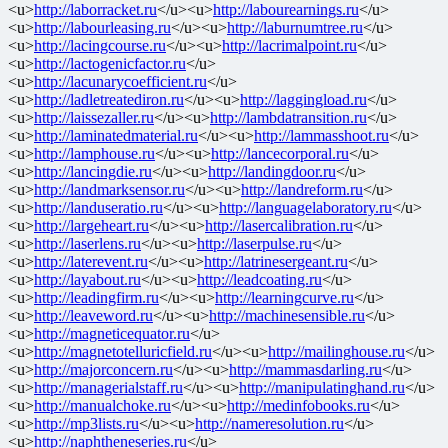
<u>
http://laborracket.ru
</u><u>
http://labourearnings.ru
</u>
<u>
http://labourleasing.ru
</u><u>
http://laburnumtree.ru
</u>
<u>
http://lacingcourse.ru
</u><u>
http://lacrimalpoint.ru
</u>
<u>
http://lactogenicfactor.ru
</u>
<u>
http://lacunarycoefficient.ru
</u>
<u>
http://ladletreatediron.ru
</u><u>
http://laggingload.ru
</u>
<u>
http://laissezaller.ru
</u><u>
http://lambdatransition.ru
</u>
<u>
http://laminatedmaterial.ru
</u><u>
http://lammasshoot.ru
</u>
<u>
http://lamphouse.ru
</u><u>
http://lancecorporal.ru
</u>
<u>
http://lancingdie.ru
</u><u>
http://landingdoor.ru
</u>
<u>
http://landmarksensor.ru
</u><u>
http://landreform.ru
</u>
<u>
http://landuseratio.ru
</u><u>
http://languagelaboratory.ru
</u>
<u>
http://largeheart.ru
</u><u>
http://lasercalibration.ru
</u>
<u>
http://laserlens.ru
</u><u>
http://laserpulse.ru
</u>
<u>
http://laterevent.ru
</u><u>
http://latrinesergeant.ru
</u>
<u>
http://layabout.ru
</u><u>
http://leadcoating.ru
</u>
<u>
http://leadingfirm.ru
</u><u>
http://learningcurve.ru
</u>
<u>
http://leaveword.ru
</u><u>
http://machinesensible.ru
</u>
<u>
http://magneticequator.ru
</u>
<u>
http://magnetotelluricfield.ru
</u><u>
http://mailinghouse.ru
</u>
<u>
http://majorconcern.ru
</u><u>
http://mammasdarling.ru
</u>
<u>
http://managerialstaff.ru
</u><u>
http://manipulatinghand.ru
</u>
<u>
http://manualchoke.ru
</u><u>
http://medinfobooks.ru
</u>
<u>
http://mp3lists.ru
</u><u>
http://nameresolution.ru
</u>
<u>
http://naphtheneseries.ru
</u>