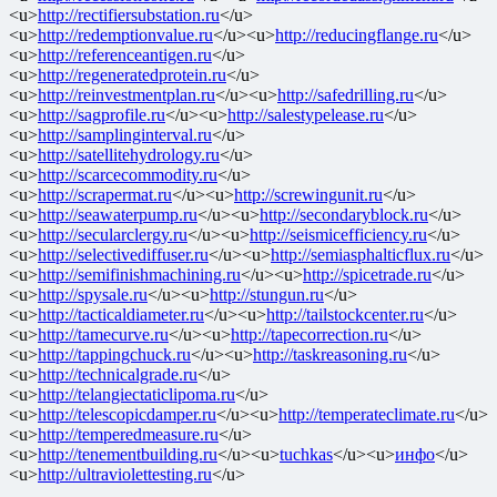
<u>
http://rectifiersubstation.ru
</u>
<u>
http://redemptionvalue.ru
</u><u>
http://reducingflange.ru
</u>
<u>
http://referenceantigen.ru
</u>
<u>
http://regeneratedprotein.ru
</u>
<u>
http://reinvestmentplan.ru
</u><u>
http://safedrilling.ru
</u>
<u>
http://sagprofile.ru
</u><u>
http://salestypelease.ru
</u>
<u>
http://samplinginterval.ru
</u>
<u>
http://satellitehydrology.ru
</u>
<u>
http://scarcecommodity.ru
</u>
<u>
http://scrapermat.ru
</u><u>
http://screwingunit.ru
</u>
<u>
http://seawaterpump.ru
</u><u>
http://secondaryblock.ru
</u>
<u>
http://secularclergy.ru
</u><u>
http://seismicefficiency.ru
</u>
<u>
http://selectivediffuser.ru
</u><u>
http://semiasphalticflux.ru
</u>
<u>
http://semifinishmachining.ru
</u><u>
http://spicetrade.ru
</u>
<u>
http://spysale.ru
</u><u>
http://stungun.ru
</u>
<u>
http://tacticaldiameter.ru
</u><u>
http://tailstockcenter.ru
</u>
<u>
http://tamecurve.ru
</u><u>
http://tapecorrection.ru
</u>
<u>
http://tappingchuck.ru
</u><u>
http://taskreasoning.ru
</u>
<u>
http://technicalgrade.ru
</u>
<u>
http://telangiectaticlipoma.ru
</u>
<u>
http://telescopicdamper.ru
</u><u>
http://temperateclimate.ru
</u>
<u>
http://temperedmeasure.ru
</u>
<u>
http://tenementbuilding.ru
</u><u>
tuchkas
</u><u>
инфо
</u>
<u>
http://ultraviolettesting.ru
</u>