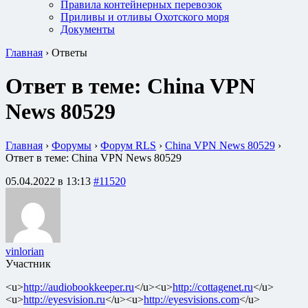
Правила контейнерных перевозок
Приливы и отливы Охотского моря
Документы
Главная
›
Ответы
Ответ в теме: China VPN
News 80529
Главная
›
Форумы
›
Форум RLS
›
China VPN News 80529
›
Ответ в теме: China VPN News 80529
05.04.2022 в 13:13
#11520
vinlorian
Участник
<u>
http://audiobookkeeper.ru
</u><u>
http://cottagenet.ru
</u>
<u>
http://eyesvision.ru
</u><u>
http://eyesvisions.com
</u>