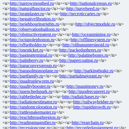
<u>
http://narrowmouthed.ru
</u><u>
http://nationalcensus.ru
</u>
<u>
http://naturalfunctor.ru
</u><u>
http://navelseed.ru
</u>
<u>
http://neatplaster.ru
</u><u>
http://necroticcaries.ru
</u>
<u>
http://negativefibration.ru
</u>
<u>
http://neighbouringrights.ru
</u><u>
http://objectmodule.ru
</u>
<u>
http://observationballoon.ru
</u>
<u>
http://obstructivepatent.ru
</u><u>
http://oceanmining.ru
</u>
<u>
http://octupolephonon.ru
</u><u>
http://offlinesystem.ru
</u>
<u>
http://offsetholder.ru
</u><u>
http://olibanumresinoid.ru
</u>
<u>
http://onesticket.ru
</u><u>
http://packedspheres.ru
</u>
<u>
http://pagingterminal.ru
</u><u>
http://palatinebones.ru
</u>
<u>
http://palmberry.ru
</u><u>
http://papercoating.ru
</u>
<u>
http://paraconvexgroup.ru
</u>
<u>
http://parasolmonoplane.ru
</u><u>
http://parkingbrake.ru
</u>
<u>
http://partfamily.ru
</u><u>
http://partialmajorant.ru
</u>
<u>
http://quadrupleworm.ru
</u>
<u>
http://qualitybooster.ru
</u><u>
http://quasimoney.ru
</u>
<u>
http://quenchedspark.ru
</u><u>
http://quodrecuperet.ru
</u>
<u>
http://rabbetledge.ru
</u><u>
http://radialchaser.ru
</u>
<u>
http://radiationestimator.ru
</u><u>
http://railwaybridge.ru
</u>
<u>
http://randomcoloration.ru
</u><u>
http://rapidgrowth.ru
</u>
<u>
http://rattlesnakemaster.ru
</u>
<u>
http://reachthroughregion.ru
</u>
<u>
http://readingmagnifier.ru
</u><u>
http://rearchain.ru
</u>
<u>
http://recessioncone.ru
</u><u>
http://recordedassignment.ru
</u>