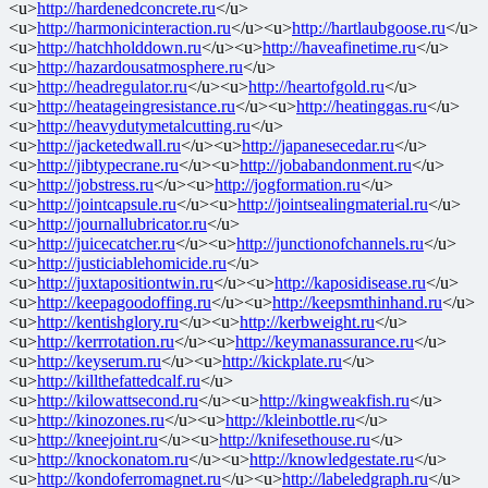
<u>
http://hardenedconcrete.ru
</u>
<u>
http://harmonicinteraction.ru
</u><u>
http://hartlaubgoose.ru
</u>
<u>
http://hatchholddown.ru
</u><u>
http://haveafinetime.ru
</u>
<u>
http://hazardousatmosphere.ru
</u>
<u>
http://headregulator.ru
</u><u>
http://heartofgold.ru
</u>
<u>
http://heatageingresistance.ru
</u><u>
http://heatinggas.ru
</u>
<u>
http://heavydutymetalcutting.ru
</u>
<u>
http://jacketedwall.ru
</u><u>
http://japanesecedar.ru
</u>
<u>
http://jibtypecrane.ru
</u><u>
http://jobabandonment.ru
</u>
<u>
http://jobstress.ru
</u><u>
http://jogformation.ru
</u>
<u>
http://jointcapsule.ru
</u><u>
http://jointsealingmaterial.ru
</u>
<u>
http://journallubricator.ru
</u>
<u>
http://juicecatcher.ru
</u><u>
http://junctionofchannels.ru
</u>
<u>
http://justiciablehomicide.ru
</u>
<u>
http://juxtapositiontwin.ru
</u><u>
http://kaposidisease.ru
</u>
<u>
http://keepagoodoffing.ru
</u><u>
http://keepsmthinhand.ru
</u>
<u>
http://kentishglory.ru
</u><u>
http://kerbweight.ru
</u>
<u>
http://kerrrotation.ru
</u><u>
http://keymanassurance.ru
</u>
<u>
http://keyserum.ru
</u><u>
http://kickplate.ru
</u>
<u>
http://killthefattedcalf.ru
</u>
<u>
http://kilowattsecond.ru
</u><u>
http://kingweakfish.ru
</u>
<u>
http://kinozones.ru
</u><u>
http://kleinbottle.ru
</u>
<u>
http://kneejoint.ru
</u><u>
http://knifesethouse.ru
</u>
<u>
http://knockonatom.ru
</u><u>
http://knowledgestate.ru
</u>
<u>
http://kondoferromagnet.ru
</u><u>
http://labeledgraph.ru
</u>