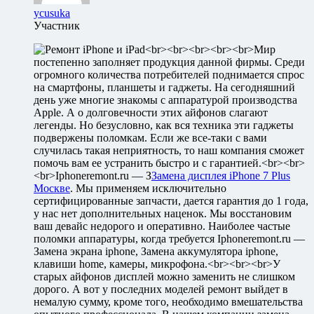
ycusuka
Участник
<br><br><br><br><br>Мир
постепенно заполняет продукция данной фирмы. Среди
огромного количества потребителей поднимается спрос
на смартфоны, планшеты и гаджеты. На сегодняшний
день уже многие знакомы с аппаратурой производства
Apple. А о долговечности этих айфонов слагают
легенды. Но безусловно, как вся техника эти гаджеты
подвержены поломкам. Если же все-таки с вами
случилась такая неприятность, то наш компания сможет
помочь вам ее устранить быстро и с гарантией.<br><br>
<br>Iphoneremont.ru — З
Замена дисплея iPhone 7 Plus
Москве
. Мы применяем исключительно
сертифицированные запчасти, дается гарантия до 1 года,
у нас нет дополнительных наценок. Мы восстановим
ваш девайс недорого и оперативно. Наиболее частые
поломки аппаратуры, когда требуется Iphoneremont.ru —
Замена экрана iphone, Замена аккумулятора iphone,
клавиши home, камеры, микрофона.<br><br><br>У
старых айфонов дисплей можно заменить не слишком
дорого. А вот у последних моделей ремонт выйдет в
немалую сумму, кроме того, необходимо вмешательства