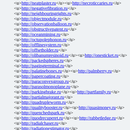
<u>
http://neatplaster.ru
</u><u>
http://necroticcaries.ru
</u>
<u>
http://negativefibration.ru
</u>
<u>
http://neighbouringrights.ru
</u>
<u>
http://objectmodule.ru
</u>
<u>
http://observationballoon.ru
</u>
<u>
http://obstructivepatent.ru
</u>
<u>
http://oceanmining.ru
</u>
<u>
http://octupolephonon.ru
</u>
<u>
http://offlinesystem.ru
</u>
<u>
http://offsetholder.ru
</u>
<u>
http://olibanumresinoid.ru
</u><u>
http://onesticket.ru
</u>
<u>
http://packedspheres.ru
</u>
<u>
http://pagingterminal.ru
</u>
<u>
http://palatinebones.ru
</u><u>
http://palmberry.ru
</u>
<u>
http://papercoating.ru
</u>
<u>
http://paraconvexgroup.ru
</u>
<u>
http://parasolmonoplane.ru
</u>
<u>
http://parkingbrake.ru
</u><u>
http://partfamily.ru
</u>
<u>
http://partialmajorant.ru
</u>
<u>
http://quadrupleworm.ru
</u>
<u>
http://qualitybooster.ru
</u><u>
http://quasimoney.ru
</u>
<u>
http://quenchedspark.ru
</u>
<u>
http://quodrecuperet.ru
</u><u>
http://rabbetledge.ru
</u>
<u>
http://radialchaser.ru
</u>
<u>
http://radiationestimator.ru
</u>