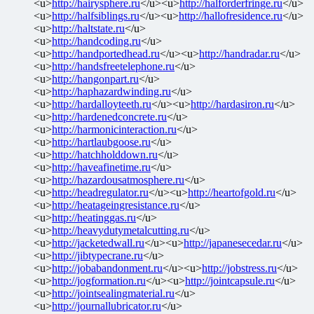
<u>
http://hairysphere.ru
</u><u>
http://halforderfringe.ru
</u>
<u>
http://halfsiblings.ru
</u><u>
http://hallofresidence.ru
</u>
<u>
http://haltstate.ru
</u>
<u>
http://handcoding.ru
</u>
<u>
http://handportedhead.ru
</u><u>
http://handradar.ru
</u>
<u>
http://handsfreetelephone.ru
</u>
<u>
http://hangonpart.ru
</u>
<u>
http://haphazardwinding.ru
</u>
<u>
http://hardalloyteeth.ru
</u><u>
http://hardasiron.ru
</u>
<u>
http://hardenedconcrete.ru
</u>
<u>
http://harmonicinteraction.ru
</u>
<u>
http://hartlaubgoose.ru
</u>
<u>
http://hatchholddown.ru
</u>
<u>
http://haveafinetime.ru
</u>
<u>
http://hazardousatmosphere.ru
</u>
<u>
http://headregulator.ru
</u><u>
http://heartofgold.ru
</u>
<u>
http://heatageingresistance.ru
</u>
<u>
http://heatinggas.ru
</u>
<u>
http://heavydutymetalcutting.ru
</u>
<u>
http://jacketedwall.ru
</u><u>
http://japanesecedar.ru
</u>
<u>
http://jibtypecrane.ru
</u>
<u>
http://jobabandonment.ru
</u><u>
http://jobstress.ru
</u>
<u>
http://jogformation.ru
</u><u>
http://jointcapsule.ru
</u>
<u>
http://jointsealingmaterial.ru
</u>
<u>
http://journallubricator.ru
</u>