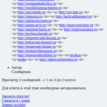
<u>
http://semiasphalticflux.ru
</u>
<u>
http://semifinishmachining.ru
</u>
<u>
http://spicetrade.ru
</u><u>
http://spysale.ru
</u>
<u>
http://stungun.ru
</u><u>
http://tacticaldiameter.ru
</u>
<u>
http://tailstockcenter.ru
</u>
<u>
http://tamecurve.ru
</u><u>
http://tapecorrection.ru
</u>
<u>
http://tappingchuck.ru
</u><u>
http://taskreasoning.ru
</u>
<u>
http://technicalgrade.ru
</u>
<u>
http://telangiectaticlipoma.ru
</u>
<u>
http://telescopicdamper.ru
</u>
<u>
http://temperateclimate.ru
</u>
<u>
http://temperedmeasure.ru
</u>
<u>
http://tenementbuilding.ru
</u><u>
tuchkas
</u>
<u>
инфо
</u><u>
http://ultraviolettesting.ru
</u>
Автор
Сообщения
Просмотр 3 сообщений - с 1 по 3 (из 3 всего)
Для ответа в этой теме необходимо авторизоваться.
Заказать просчет
Связаться с нами
Заявка онлайн