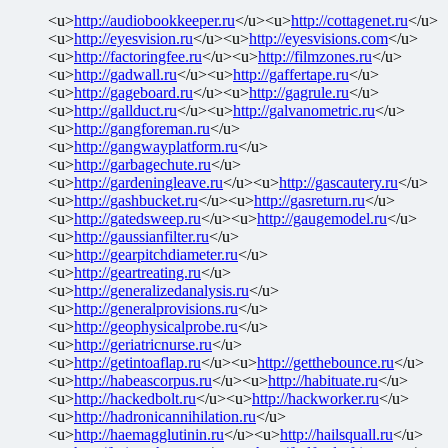
<u>
http://audiobookkeeper.ru
</u><u>
http://cottagenet.ru
</u>
<u>
http://eyesvision.ru
</u><u>
http://eyesvisions.com
</u>
<u>
http://factoringfee.ru
</u><u>
http://filmzones.ru
</u>
<u>
http://gadwall.ru
</u><u>
http://gaffertape.ru
</u>
<u>
http://gageboard.ru
</u><u>
http://gagrule.ru
</u>
<u>
http://gallduct.ru
</u><u>
http://galvanometric.ru
</u>
<u>
http://gangforeman.ru
</u>
<u>
http://gangwayplatform.ru
</u>
<u>
http://garbagechute.ru
</u>
<u>
http://gardeningleave.ru
</u><u>
http://gascautery.ru
</u>
<u>
http://gashbucket.ru
</u><u>
http://gasreturn.ru
</u>
<u>
http://gatedsweep.ru
</u><u>
http://gaugemodel.ru
</u>
<u>
http://gaussianfilter.ru
</u>
<u>
http://gearpitchdiameter.ru
</u>
<u>
http://geartreating.ru
</u>
<u>
http://generalizedanalysis.ru
</u>
<u>
http://generalprovisions.ru
</u>
<u>
http://geophysicalprobe.ru
</u>
<u>
http://geriatricnurse.ru
</u>
<u>
http://getintoaflap.ru
</u><u>
http://getthebounce.ru
</u>
<u>
http://habeascorpus.ru
</u><u>
http://habituate.ru
</u>
<u>
http://hackedbolt.ru
</u><u>
http://hackworker.ru
</u>
<u>
http://hadronicannihilation.ru
</u>
<u>
http://haemagglutinin.ru
</u><u>
http://hailsquall.ru
</u>