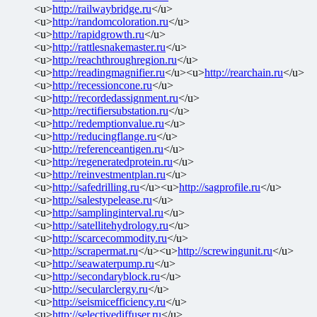
<u>
http://railwaybridge.ru
</u>
<u>
http://randomcoloration.ru
</u>
<u>
http://rapidgrowth.ru
</u>
<u>
http://rattlesnakemaster.ru
</u>
<u>
http://reachthroughregion.ru
</u>
<u>
http://readingmagnifier.ru
</u><u>
http://rearchain.ru
</u>
<u>
http://recessioncone.ru
</u>
<u>
http://recordedassignment.ru
</u>
<u>
http://rectifiersubstation.ru
</u>
<u>
http://redemptionvalue.ru
</u>
<u>
http://reducingflange.ru
</u>
<u>
http://referenceantigen.ru
</u>
<u>
http://regeneratedprotein.ru
</u>
<u>
http://reinvestmentplan.ru
</u>
<u>
http://safedrilling.ru
</u><u>
http://sagprofile.ru
</u>
<u>
http://salestypelease.ru
</u>
<u>
http://samplinginterval.ru
</u>
<u>
http://satellitehydrology.ru
</u>
<u>
http://scarcecommodity.ru
</u>
<u>
http://scrapermat.ru
</u><u>
http://screwingunit.ru
</u>
<u>
http://seawaterpump.ru
</u>
<u>
http://secondaryblock.ru
</u>
<u>
http://secularclergy.ru
</u>
<u>
http://seismicefficiency.ru
</u>
<u>
http://selectivediffuser.ru
</u>