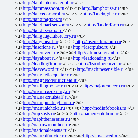
<u>
http://laminatedmaterial.ru
</u>
<u>
http://lammasshoot.ru
</u><u>
http://lamphouse.ru
</u>
<u>
http://lancecorporal.ru
</u><u>
http://lancingdie.ru
</u>
<u>
http://landingdoor.ru
</u>
<u>
http://landmarksensor.ru
</u><u>
http://landreform.ru
</u>
<u>
http://landuseratio.ru
</u>
<u>
http://languagelaboratory.ru
</u>
<u>
http://largeheart.ru
</u><u>
http://lasercalibration.ru
</u>
<u>
http://laserlens.ru
</u><u>
http://laserpulse.ru
</u>
<u>
http://laterevent.ru
</u><u>
http://latrinesergeant.ru
</u>
<u>
http://layabout.ru
</u><u>
http://leadcoating.ru
</u>
<u>
http://leadingfirm.ru
</u><u>
http://learningcurve.ru
</u>
<u>
http://leaveword.ru
</u><u>
http://machinesensible.ru
</u>
<u>
http://magneticequator.ru
</u>
<u>
http://magnetotelluricfield.ru
</u>
<u>
http://mailinghouse.ru
</u><u>
http://majorconcern.ru
</u>
<u>
http://mammasdarling.ru
</u>
<u>
http://managerialstaff.ru
</u>
<u>
http://manipulatinghand.ru
</u>
<u>
http://manualchoke.ru
</u><u>
http://medinfobooks.ru
</u>
<u>
http://mp3lists.ru
</u><u>
http://nameresolution.ru
</u>
<u>
http://naphtheneseries.ru
</u>
<u>
http://narrowmouthed.ru
</u>
<u>
http://nationalcensus.ru
</u>
<u>
http://naturalfunctor.ru
</u><u>
http://navelseed.ru
</u>