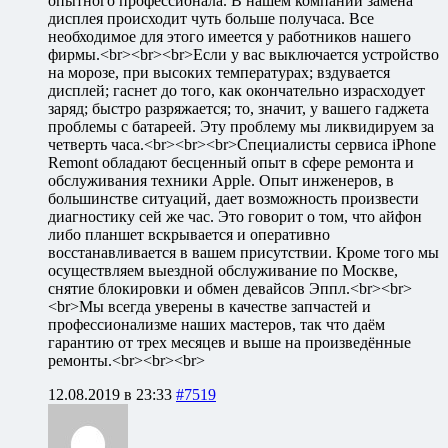
опытного профессионала. В нашем компании замена
дисплея происходит чуть больше получаса. Все
необходимое для этого имеется у работников нашего
фирмы.<br><br><br>Если у вас выключается устройство
на морозе, при высоких температурах; вздувается
дисплей; гаснет до того, как окончательно израсходует
заряд; быстро разряжается; то, значит, у вашего гаджета
проблемы с батареей. Эту проблему мы ликвидируем за
четверть часа.<br><br><br>Специалисты сервиса iPhone
Remont обладают бесценный опыт в сфере ремонта и
обслуживания техники Apple. Опыт инженеров, в
большинстве ситуаций, дает возможность произвести
диагностику сей же час. Это говорит о том, что айфон
либо планшет вскрывается и оперативно
восстанавливается в вашем присутствии. Кроме того мы
осуществляем выездной обслуживание по Москве,
снятие блокировки и обмен девайсов Эппл.<br><br>
<br>Мы всегда уверены в качестве запчастей и
профессионализме наших мастеров, так что даём
гарантию от трех месяцев и выше на произведённые
ремонты.<br><br><br>
12.08.2019 в 23:33
#7519