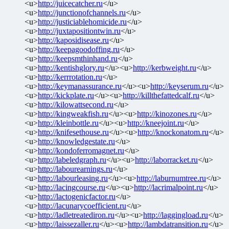
<u>
http://juicecatcher.ru
</u>
<u>
http://junctionofchannels.ru
</u>
<u>
http://justiciablehomicide.ru
</u>
<u>
http://juxtapositiontwin.ru
</u>
<u>
http://kaposidisease.ru
</u>
<u>
http://keepagoodoffing.ru
</u>
<u>
http://keepsmthinhand.ru
</u>
<u>
http://kentishglory.ru
</u><u>
http://kerbweight.ru
</u>
<u>
http://kerrrotation.ru
</u>
<u>
http://keymanassurance.ru
</u><u>
http://keyserum.ru
</u>
<u>
http://kickplate.ru
</u><u>
http://killthefattedcalf.ru
</u>
<u>
http://kilowattsecond.ru
</u>
<u>
http://kingweakfish.ru
</u><u>
http://kinozones.ru
</u>
<u>
http://kleinbottle.ru
</u><u>
http://kneejoint.ru
</u>
<u>
http://knifesethouse.ru
</u><u>
http://knockonatom.ru
</u>
<u>
http://knowledgestate.ru
</u>
<u>
http://kondoferromagnet.ru
</u>
<u>
http://labeledgraph.ru
</u><u>
http://laborracket.ru
</u>
<u>
http://labourearnings.ru
</u>
<u>
http://labourleasing.ru
</u><u>
http://laburnumtree.ru
</u>
<u>
http://lacingcourse.ru
</u><u>
http://lacrimalpoint.ru
</u>
<u>
http://lactogenicfactor.ru
</u>
<u>
http://lacunarycoefficient.ru
</u>
<u>
http://ladletreatediron.ru
</u><u>
http://laggingload.ru
</u>
<u>
http://laissezaller.ru
</u><u>
http://lambdatransition.ru
</u>