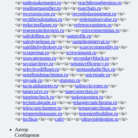
<u>
rattlesnakemaster.ru
</u><u>
reachthroughregion.ru
</u>
<u>
readingmagnifier.ru
</u><u>
rearchain.ru
</u>
<u>
recessioncone.ru
</u><u>
recordedassignment.ru
</u>
<u>
rectifiersubstation.ru
</u><u>
redemptionvalue.ru
</u>
<u>
reducingflange.ru
</u><u>
referenceantigen.ru
</u>
<u>
regeneratedprotein.ru
</u><u>
reinvestmentplan.ru
</u>
<u>
safedrilling.ru
</u><u>
sagprofile.ru
</u>
<u>
salestypelease.ru
</u><u>
samplinginterval.ru
</u>
<u>
satellitehydrology.ru
</u><u>
scarcecommodity.ru
</u>
<u>
scrapermat.ru
</u><u>
screwingunit.ru
</u>
<u>
seawaterpump.ru
</u><u>
secondaryblock.ru
</u>
<u>
secularclergy.ru
</u><u>
seismicefficiency.ru
</u>
<u>
selectivediffuser.ru
</u><u>
semiasphalticflux.ru
</u>
<u>
semifinishmachining.ru
</u><u>
spicetrade.ru
</u>
<u>
spysale.ru
</u><u>
stungun.ru
</u>
<u>
tacticaldiameter.ru
</u><u>
tailstockcenter.ru
</u>
<u>
tamecurve.ru
</u><u>
tapecorrection.ru
</u>
<u>
tappingchuck.ru
</u><u>
taskreasoning.ru
</u>
<u>
technicalgrade.ru
</u><u>
telangiectaticlipoma.ru
</u>
<u>
telescopicdamper.ru
</u><u>
temperateclimate.ru
</u>
<u>
temperedmeasure.ru
</u><u>
tenementbuilding.ru
</u>
<u>
tuchkas
</u><u>
сайт
</u><u>
ultraviolettesting.ru
</u>
Автор
Сообщения