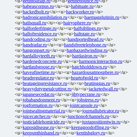
<u>
getintoaflap.ru
</u><u>
getthebounce.ru
</u>
<u>
habeascorpus.ru
</u><u>
habituate.ru
</u>
<u>
hackedbolt.ru
</u><u>
hackworker.ru
</u>
<u>
hadronicannihilation.ru
</u><u>
haemagglutinin.ru
</u>
<u>
hailsquall.ru
</u><u>
hairysphere.ru
</u>
<u>
halforderfringe.ru
</u><u>
halfsiblings.ru
</u>
<u>
hallofresidence.ru
</u><u>
haltstate.ru
</u>
<u>
handcoding.ru
</u><u>
handportedhead.ru
</u>
<u>
handradar.ru
</u><u>
handsfreetelephone.ru
</u>
<u>
hangonpart.ru
</u><u>
haphazardwinding.ru
</u>
<u>
hardalloyteeth.ru
</u><u>
hardasiron.ru
</u>
<u>
hardenedconcrete.ru
</u><u>
harmonicinteraction.ru
</u>
<u>
hartlaubgoose.ru
</u><u>
hatchholddown.ru
</u>
<u>
haveafinetime.ru
</u><u>
hazardousatmosphere.ru
</u>
<u>
headregulator.ru
</u><u>
heartofgold.ru
</u>
<u>
heatageingresistance.ru
</u><u>
heatinggas.ru
</u>
<u>
heavydutymetalcutting.ru
</u><u>
jacketedwall.ru
</u>
<u>
japanesecedar.ru
</u><u>
jibtypecrane.ru
</u>
<u>
jobabandonment.ru
</u><u>
jobstress.ru
</u>
<u>
jogformation.ru
</u><u>
jointcapsule.ru
</u>
<u>
jointsealingmaterial.ru
</u><u>
journallubricator.ru
</u>
<u>
juicecatcher.ru
</u><u>
junctionofchannels.ru
</u>
<u>
justiciablehomicide.ru
</u><u>
juxtapositiontwin.ru
</u>
<u>
kaposidisease.ru
</u><u>
keepagoodoffing.ru
</u>
<u>
keepsmthinhand.ru
</u><u>
kentishglory.ru
</u>