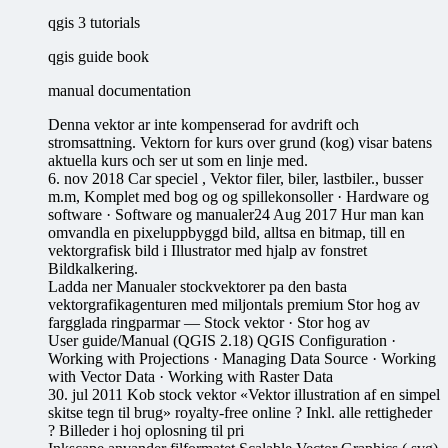
qgis 3 tutorials
qgis guide book
manual documentation
Denna vektor ar inte kompenserad for avdrift och
stromsattning. Vektorn for kurs over grund (kog) visar batens
aktuella kurs och ser ut som en linje med.
6. nov 2018 Car speciel , Vektor filer, biler, lastbiler., busser
m.m, Komplet med bog og og spillekonsoller · Hardware og
software · Software og manualer24 Aug 2017 Hur man kan
omvandla en pixeluppbyggd bild, alltsa en bitmap, till en
vektorgrafisk bild i Illustrator med hjalp av fonstret
Bildkalkering.
Ladda ner Manualer stockvektorer pa den basta
vektorgrafikagenturen med miljontals premium Stor hog av
fargglada ringparmar — Stock vektor · Stor hog av
User guide/Manual (QGIS 2.18) QGIS Configuration ·
Working with Projections · Managing Data Source · Working
with Vector Data · Working with Raster Data
30. jul 2011 Kob stock vektor «Vektor illustration af en simpel
skitse tegn til brug» royalty-free online ? Inkl. alle rettigheder
? Billeder i hoj oplosning til pri