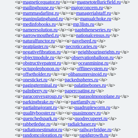
<u>
magneticequator.ru
</u><u>
magnetotelluricfield.ru
</u>
<u>
mailinghouse.ru
</u><u>
majorconcern.ru
</u>
<u>
mammasdarling.ru
</u><u>
managerialstaff.ru
</u>
<u>
manipulatinghand.ru
</u><u>
manualchoke.ru
</u>
<u>
medinfobooks.ru
</u><u>
mp3lists.ru
</u>
<u>
nameresolution.ru
</u><u>
naphtheneseries.ru
</u>
<u>
narrowmouthed.ru
</u><u>
nationalcensus.ru
</u>
<u>
naturalfunctor.ru
</u><u>
navelseed.ru
</u>
<u>
neatplaster.ru
</u><u>
necroticcaries.ru
</u>
<u>
negativefibration.ru
</u><u>
neighbouringrights.ru
</u>
<u>
objectmodule.ru
</u><u>
observationballoon.ru
</u>
<u>
obstructivepatent.ru
</u><u>
oceanmining.ru
</u>
<u>
octupolephonon.ru
</u><u>
offlinesystem.ru
</u>
<u>
offsetholder.ru
</u><u>
olibanumresinoid.ru
</u>
<u>
onesticket.ru
</u><u>
packedspheres.ru
</u>
<u>
pagingterminal.ru
</u><u>
palatinebones.ru
</u>
<u>
palmberry.ru
</u><u>
papercoating.ru
</u>
<u>
paraconvexgroup.ru
</u><u>
parasolmonoplane.ru
</u>
<u>
parkingbrake.ru
</u><u>
partfamily.ru
</u>
<u>
partialmajorant.ru
</u><u>
quadrupleworm.ru
</u>
<u>
qualitybooster.ru
</u><u>
quasimoney.ru
</u>
<u>
quenchedspark.ru
</u><u>
quodrecuperet.ru
</u>
<u>
rabbetledge.ru
</u><u>
radialchaser.ru
</u>
<u>
radiationestimator.ru
</u><u>
railwaybridge.ru
</u>
<u>
randomcoloration.ru
</u><u>
rapidgrowth.ru
</u>