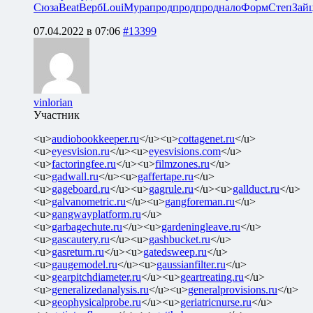
Сюза
Beat
Верб
Loui
Мура
прод
прод
прод
нало
Форм
Степ
Зай
07.04.2022 в 07:06
#13399
vinlorian
Участник
<u>
audiobookkeeper.ru
</u><u>
cottagenet.ru
</u>
<u>
eyesvision.ru
</u><u>
eyesvisions.com
</u>
<u>
factoringfee.ru
</u><u>
filmzones.ru
</u>
<u>
gadwall.ru
</u><u>
gaffertape.ru
</u>
<u>
gageboard.ru
</u><u>
gagrule.ru
</u><u>
gallduct.ru
</u>
<u>
galvanometric.ru
</u><u>
gangforeman.ru
</u>
<u>
gangwayplatform.ru
</u>
<u>
garbagechute.ru
</u><u>
gardeningleave.ru
</u>
<u>
gascautery.ru
</u><u>
gashbucket.ru
</u>
<u>
gasreturn.ru
</u><u>
gatedsweep.ru
</u>
<u>
gaugemodel.ru
</u><u>
gaussianfilter.ru
</u>
<u>
gearpitchdiameter.ru
</u><u>
geartreating.ru
</u>
<u>
generalizedanalysis.ru
</u><u>
generalprovisions.ru
</u>
<u>
geophysicalprobe.ru
</u><u>
geriatricnurse.ru
</u>