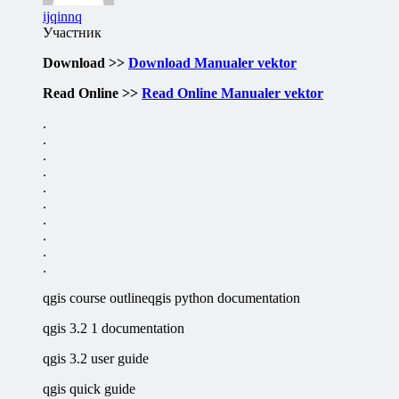
ijqinnq
Участник
Download >>
Download Manualer vektor
Read Online >>
Read Online Manualer vektor
.
.
.
.
.
.
.
.
.
.
qgis course outlineqgis python documentation
qgis 3.2 1 documentation
qgis 3.2 user guide
qgis quick guide