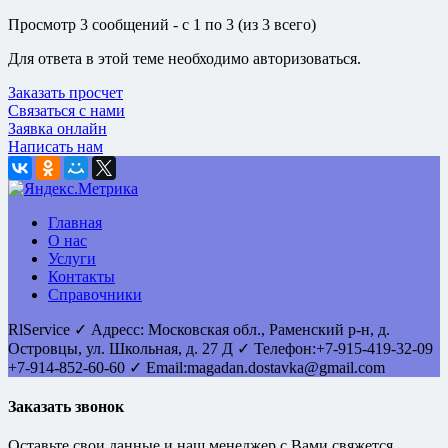
Просмотр 3 сообщений - с 1 по 3 (из 3 всего)
Для ответа в этой теме необходимо авторизоваться.
Заказать просчет
Связаться с нами
Заявка онлайн
Написать нам
Главная
О нас
Услуги
Контакты
Справочники
RlService
✓
Адресс:
Московская обл., Раменский р-н, д.
Островцы
,
ул. Школьная, д. 27 Д
✓ Телефон:
+7-915-419-32-09
+7-914-852-60-60
✓ Email:
magadan.dostavka@gmail.com
Заказать звонок
Оставьте свои данные и наш менеджер с Вами свяжется