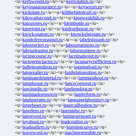
<u>
kerbweight.ru
</u><u>
kerrrotation.ru
</u>
<u>
keymanassurance.ru
</u><u>
keyserum.ru
</u>
<u>
kickplate.ru
</u><u>
killthefattedcalf.ru
</u>
<u>
kilowattsecond.ru
</u><u>
kingweakfish.ru
</u>
<u>
kinozones.ru
</u><u>
kleinbottle.ru
</u>
<u>
kneejoint.ru
</u><u>
knifesethouse.ru
</u>
<u>
knockonatom.ru
</u><u>
knowledgestate.ru
</u>
<u>
kondoferromagnet.ru
</u><u>
labeledgraph.ru
</u>
<u>
laborracket.ru
</u><u>
labourearnings.ru
</u>
<u>
labourleasing.ru
</u><u>
laburnumtree.ru
</u>
<u>
lacingcourse.ru
</u><u>
lacrimalpoint.ru
</u>
<u>
lactogenicfactor.ru
</u><u>
lacunarycoefficient.ru
</u>
<u>
ladletreatediron.ru
</u><u>
laggingload.ru
</u>
<u>
laissezaller.ru
</u><u>
lambdatransition.ru
</u>
<u>
laminatedmaterial.ru
</u><u>
lammasshoot.ru
</u>
<u>
lamphouse.ru
</u><u>
lancecorporal.ru
</u>
<u>
lancingdie.ru
</u><u>
landingdoor.ru
</u>
<u>
landmarksensor.ru
</u><u>
landreform.ru
</u>
<u>
landuseratio.ru
</u><u>
languagelaboratory.ru
</u>
<u>
largeheart.ru
</u><u>
lasercalibration.ru
</u>
<u>
laserlens.ru
</u><u>
laserpulse.ru
</u>
<u>
laterevent.ru
</u><u>
latrinesergeant.ru
</u>
<u>
layabout.ru
</u><u>
leadcoating.ru
</u>
<u>
leadingfirm.ru
</u><u>
learningcurve.ru
</u>
<u>
leaveword.ru
</u><u>
machinesensible.ru
</u>