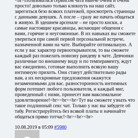
<br>Пользоваться сервисом чата нынче очень и очень
просто! довольно только кликнуть на наш сайт,
зарегиться безо всяких платежей, просмотреть страницы
с данными девушек. А после – сразу же начать общаться
в живую. В здешнем арсенале – не просто киски, а
самые настоящие красавицы, желающие общения с
вами, горячие и неугомонные. В их навыках вы сможете
увериться при самой первой персональной встрече,
назначенной вами на чате. Выбирайте оптимальную. А
если у вас характер первооткрывателя, то вы сможете
каждый раз пожелать новизну рандеву в чате. Девчонки
различные по внешнему виду и по темпераменту, ждут
вас ежедневно, готовые выполнить всякую вашу
интимную прихоть. Они станут действительно рады
вам, а их нескромные предложения окажутся
незаменимыми для вас. разносторонность интимных
форм потешит любого пользователя, и каждый миг,
проведенный с ними, принесет вам максимальное
удовлетворение!<br><br><br>Тут вы сможете узнать что
такое подлинный секс чат. Только у нас вы забудете об
табу. Регистрируйтесь без всякой платы и начинайте
общаться прямо тотчас!<br><br><br>
10.08.2019 в 05:09
#5980