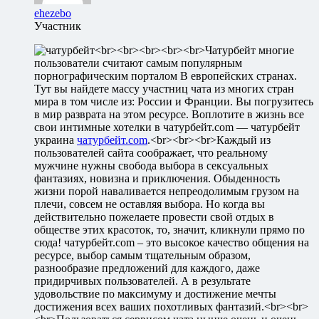
ehezebo
Участник
<br><br><br><br><br>Чатурбейт многие
пользователи считают самым популярным
порнографическим порталом В европейских странах.
Тут вы найдете массу участниц чата из многих стран
мира в том числе из: России и Франции. Вы погрузитесь
в мир разврата на этом ресурсе. Воплотите в жизнь все
свои интимные хотелки в чатурбейт.com — чатурбейт
украина
чатурбейт.com
.<br><br><br>Каждый из
пользователей сайта соображает, что реальному
мужчине нужны свобода выбора в сексуальных
фантазиях, новизна и приключения. Обыденность
жизни порой наваливается непреодолимым грузом на
плечи, совсем не оставляя выбора. Но когда вы
действительно пожелаете провести свой отдых в
обществе этих красоток, то, значит, кликнули прямо по
сюда! чатурбейт.com – это высокое качество общения на
ресурсе, выбор самым тщательным образом,
разнообразие предложений для каждого, даже
придирчивых пользователей. А в результате
удовольствие по максимуму и достижение мечты
достижения всех ваших похотливых фантазий.<br><br>