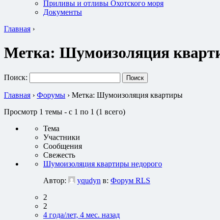
Приливы и отливы Охотского моря
Документы
Главная
›
Метка:
Шумоизоляция кварт
Поиск:
Главная
›
Форумы
›
Метка: Шумоизоляция квартиры
Просмотр 1 темы - с 1 по 1 (1 всего)
Тема
Участники
Сообщения
Свежесть
Шумоизоляция квартиры недорого
Автор:
yqudyn
в:
Форум RLS
2
2
4 года/лет, 4 мес. назад