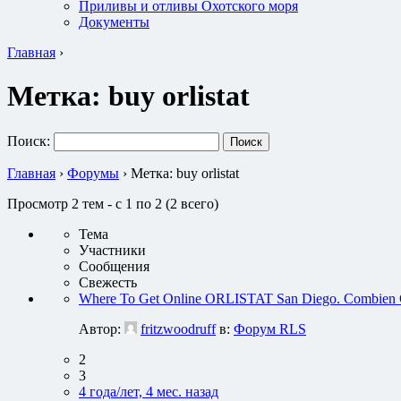
Приливы и отливы Охотского моря
Документы
Главная
›
Метка:
buy orlistat
Поиск:
Главная
›
Форумы
›
Метка: buy orlistat
Просмотр 2 тем - с 1 по 2 (2 всего)
Тема
Участники
Сообщения
Свежесть
Where To Get Online ORLISTAT San Diego. Combien
Автор:
fritzwoodruff
в:
Форум RLS
2
3
4 года/лет, 4 мес. назад