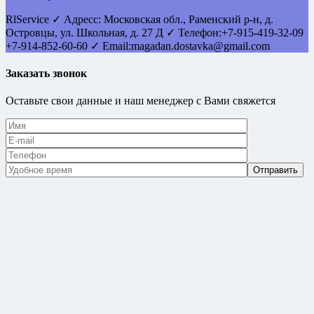
RlService
✓
Адресс:
Московская обл., Раменский р-н, д.
Островцы
,
ул. Школьная, д. 27 Д
✓ Телефон:
+7-915-419-32-09
+7-914-852-60-60
✓ Email:
magadan.dostavka@gmail.com
Заказать звонок
Оставьте свои данные и наш менеджер с Вами свяжется