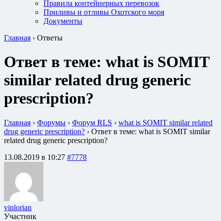
Правила контейнерных перевозок
Приливы и отливы Охотского моря
Документы
Главная
›
Ответы
Ответ в теме: what is SOMIT
similar related drug generic
prescription?
Главная
›
Форумы
›
Форум RLS
›
what is SOMIT similar related
drug generic prescription?
›
Ответ в теме: what is SOMIT similar
related drug generic prescription?
13.08.2019 в 10:27
#7778
vinlorian
Участник