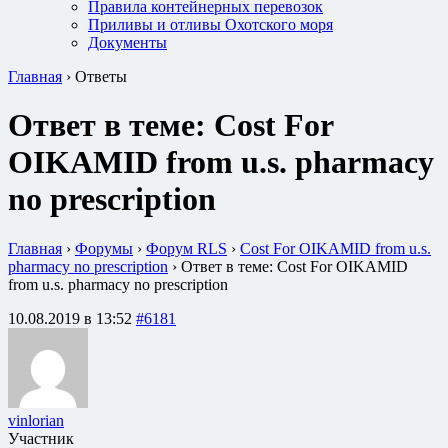
Правила контейнерных перевозок
Приливы и отливы Охотского моря
Документы
Главная
›
Ответы
Ответ в теме: Cost For
OIKAMID from u.s. pharmacy
no prescription
Главная
›
Форумы
›
Форум RLS
›
Cost For OIKAMID from u.s.
pharmacy no prescription
›
Ответ в теме: Cost For OIKAMID
from u.s. pharmacy no prescription
10.08.2019 в 13:52
#6181
vinlorian
Участник