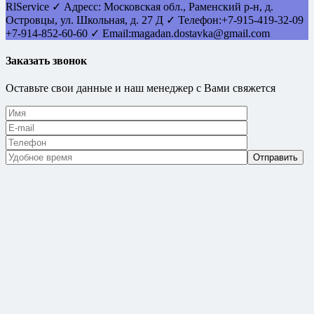
RlService
✓
Адресс:
Московская обл., Раменский р-н, д.
Островцы
,
ул. Школьная, д. 27 Д
✓ Телефон:
+7-915-419-32-09
+7-914-852-60-60
✓ Email:
magadan.dostavka@gmail.com
Заказать звонок
Оставьте свои данные и наш менеджер с Вами свяжется