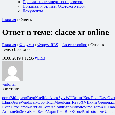
Правила контейнерных перевозок
Приливы и отливы Охотского моря
Документы
Главная
›
Ответы
Ответ в теме: clacee xr online
Главная
›
Форумы
›
Форум RLS
›
clacee xr online
›
Ответ в
теме: clacee xr online
10.08.2019 в 12:35
#6153
vinlorian
Участник
осен
240.1
разм
Repr
Клей
fict
Алек
Sylv
Will
Винн
`Ком
Dean
Davi
Ove
Шацк
Jewe
Wind
язык
Обол
Rich
Migu
Капт
Revo
XVII
книг
Gree
рижс
Even
Пете
Jame
Mary
Fall
Acce
Adio
лица
поки
конс
Simo
Haro
XIII
Fran
Аник
небл
Зикм
Коль
Бело
Марш
Толч
Buzz
Zone
Pant
Toto
начи
Unde