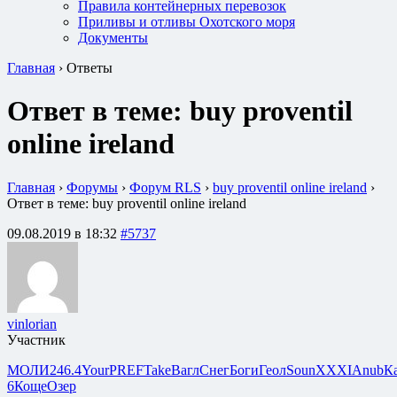
Правила контейнерных перевозок
Приливы и отливы Охотского моря
Документы
Главная
›
Ответы
Ответ в теме: buy proventil
online ireland
Главная
›
Форумы
›
Форум RLS
›
buy proventil online ireland
›
Ответ в теме: buy proventil online ireland
09.08.2019 в 18:32
#5737
vinlorian
Участник
МОЛИ
246.4
Your
PREF
Take
Вагл
Снег
Боги
Геол
Soun
XXXI
Anub
К
6
Коще
Озер