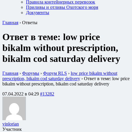
Правила контейнерных перевозок
Приливы и отливы Охотского моря
Документы
Главная
›
Ответы
Ответ в теме: low price
bikalm without prescription,
bikalm cod saturday delivery
Главная
›
Форумы
›
Форум RLS
›
low price bikalm without
prescription, bikalm cod saturday delivery
›
Ответ в теме: low price
bikalm without prescription, bikalm cod saturday delivery
07.04.2022 в 04:29
#13282
vinlorian
Участник