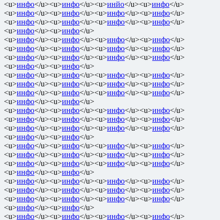
<u>
инфо
</u><u>
инфо
</u><u>
инйо
</u><u>
инфо
</u>
<u>
инфо
</u><u>
инфо
</u><u>
инфо
</u><u>
инфо
</u>
<u>
инфо
</u><u>
инфо
</u><u>
инфо
</u><u>
инфо
</u>
<u>
инфо
</u><u>
инфо
</u>
<u>
инфо
</u><u>
инфо
</u><u>
инфо
</u><u>
инфо
</u>
<u>
инфо
</u><u>
инфо
</u><u>
инфо
</u><u>
инфо
</u>
<u>
инфо
</u><u>
инфо
</u><u>
инфо
</u><u>
инфо
</u>
<u>
инфо
</u><u>
инфо
</u>
<u>
инфо
</u><u>
инфо
</u><u>
инфо
</u><u>
инфо
</u>
<u>
инфо
</u><u>
инфо
</u><u>
инфо
</u><u>
инфо
</u>
<u>
инфо
</u><u>
инфо
</u><u>
инфо
</u><u>
инфо
</u>
<u>
инфо
</u><u>
инфо
</u>
<u>
инфо
</u><u>
инфо
</u><u>
инфо
</u><u>
инфо
</u>
<u>
инфо
</u><u>
инфо
</u><u>
инфо
</u><u>
инфо
</u>
<u>
инфо
</u><u>
инфо
</u><u>
инфо
</u><u>
инфо
</u>
<u>
инфо
</u><u>
инфо
</u>
<u>
инфо
</u><u>
инфо
</u><u>
инфо
</u><u>
инфо
</u>
<u>
инфо
</u><u>
инфо
</u><u>
инфо
</u><u>
инфо
</u>
<u>
инфо
</u><u>
инфо
</u><u>
инфо
</u><u>
инфо
</u>
<u>
инфо
</u><u>
инфо
</u>
<u>
инфо
</u><u>
инфо
</u><u>
инфо
</u><u>
инфо
</u>
<u>
инфо
</u><u>
инфо
</u><u>
инфо
</u><u>
инфо
</u>
<u>
инфо
</u><u>
инфо
</u><u>
инфо
</u><u>
инфо
</u>
<u>
инфо
</u><u>
инфо
</u>
<u>
инфо
</u><u>
инфо
</u><u>
инфо
</u><u>
инфо
</u>