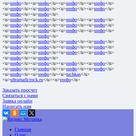
<u>
инфо
</u><u>
инфо
</u><u>
инфо
</u><u>
инфо
</u>
<u>
инфо
</u><u>
инфо
</u><u>
инфо
</u><u>
инфо
</u>
<u>
инфо
</u><u>
инфо
</u>
<u>
инфо
</u><u>
инфо
</u><u>
инфо
</u><u>
инфо
</u>
<u>
инфо
</u><u>
инфо
</u><u>
инфо
</u><u>
инфо
</u>
<u>
инфо
</u><u>
инфо
</u><u>
инфо
</u><u>
инфо
</u>
<u>
инфо
</u><u>
инфо
</u>
<u>
инфо
</u><u>
инфо
</u><u>
инфо
</u><u>
инфо
</u>
<u>
инфо
</u><u>
инфо
</u><u>
инфо
</u><u>
инфо
</u>
<u>
инфо
</u><u>
инфо
</u><u>
инфо
</u><u>
инфо
</u>
<u>
инфо
</u><u>
инфо
</u>
<u>
инфо
</u><u>
инфо
</u><u>
инфо
</u><u>
инфо
</u>
<u>
инфо
</u><u>
инфо
</u><u>
инфо
</u><u>
инфо
</u>
<u>
инфо
</u><u>
инфо
</u><u>
tuchkas
</u>
<u>
ultramaficrock.ru
</u><u>
инфо
</u>
Заказать просчет
Связаться с нами
Заявка онлайн
Написать нам
Главная
О нас