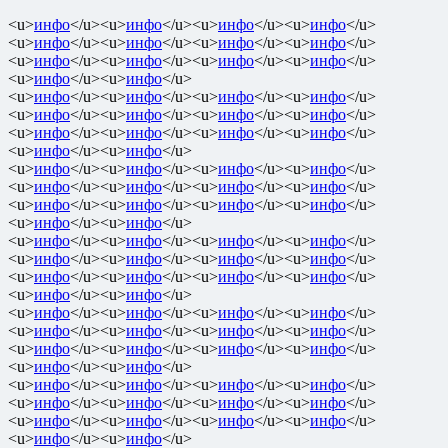
<u>
инфо
</u><u>
инфо
</u><u>
инфо
</u><u>
инфо
</u>
<u>
инфо
</u><u>
инфо
</u><u>
инфо
</u><u>
инфо
</u>
<u>
инфо
</u><u>
инфо
</u><u>
инфо
</u><u>
инфо
</u>
<u>
инфо
</u><u>
инфо
</u>
<u>
инфо
</u><u>
инфо
</u><u>
инфо
</u><u>
инфо
</u>
<u>
инфо
</u><u>
инфо
</u><u>
инфо
</u><u>
инфо
</u>
<u>
инфо
</u><u>
инфо
</u><u>
инфо
</u><u>
инфо
</u>
<u>
инфо
</u><u>
инфо
</u>
<u>
инфо
</u><u>
инфо
</u><u>
инфо
</u><u>
инфо
</u>
<u>
инфо
</u><u>
инфо
</u><u>
инфо
</u><u>
инфо
</u>
<u>
инфо
</u><u>
инфо
</u><u>
инфо
</u><u>
инфо
</u>
<u>
инфо
</u><u>
инфо
</u>
<u>
инфо
</u><u>
инфо
</u><u>
инфо
</u><u>
инфо
</u>
<u>
инфо
</u><u>
инфо
</u><u>
инфо
</u><u>
инфо
</u>
<u>
инфо
</u><u>
инфо
</u><u>
инфо
</u><u>
инфо
</u>
<u>
инфо
</u><u>
инфо
</u>
<u>
инфо
</u><u>
инфо
</u><u>
инфо
</u><u>
инфо
</u>
<u>
инфо
</u><u>
инфо
</u><u>
инфо
</u><u>
инфо
</u>
<u>
инфо
</u><u>
инфо
</u><u>
инфо
</u><u>
инфо
</u>
<u>
инфо
</u><u>
инфо
</u>
<u>
инфо
</u><u>
инфо
</u><u>
инфо
</u><u>
инфо
</u>
<u>
инфо
</u><u>
инфо
</u><u>
инфо
</u><u>
инфо
</u>
<u>
инфо
</u><u>
инфо
</u><u>
инфо
</u><u>
инфо
</u>
<u>
инфо
</u><u>
инфо
</u>