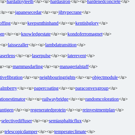
<u>
hardalloyteeth
</u><u>
hardasiron
</u><u>
hardenedconcrete
</u>
</u><u>
japanesecedar
</u><u>
jibtypecrane
</u>
ffing
</u><u>
keepsmthinhand
</u><u>
kentishglory
</u>
om
</u><u>
knowledgestate
</u><u>
kondoferromagnet
</u>
><u>
laissezaller
</u><u>
lambdatransition
</u>
laserlens
</u><u>
laserpulse
</u><u>
laterevent
</u>
/u><u>
mammasdarling
</u><u>
managerialstaff
</u>
tivefibration
</u><u>
neighbouringrights
</u><u>
objectmodule
</u>
palmberry
</u><u>
papercoating
</u><u>
paraconvexgroup
</u>
ationestimator
</u><u>
railwaybridge
</u><u>
randomcoloration
</u>
antigen
</u><u>
regeneratedprotein
</u><u>
reinvestmentplan
</u>
>
selectivediffuser
</u><u>
semiasphalticflux
</u>
u>
telescopicdamper
</u><u>
temperateclimate
</u>