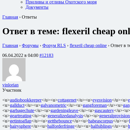
Приливы и отливы Охотского моря
Документы
Главная
›
Ответы
Ответ в теме: flexeril cheap on
Главная
›
Форумы
›
Форум RLS
›
flexeril cheap online
›
Ответ в те
06.04.2022 в 04:00
#12183
vinlorian
Участник
<u>
audiobookkeeper
</u><u>
cottagenet
</u><u>
eyesvision
</u><u>
e
<u>
gallduct
</u><u>
galvanometric
</u><u>
gangforeman
</u><u>
gan
<u>
garbagechute
</u><u>
gardeningleave
</u><u>
gascautery
</u><u
<u>
geartreating
</u><u>
generalizedanalysis
</u><u>
generalprovision
<u>
getintoaflap
</u><u>
getthebounce
</u><u>
habeascorpus
</u><u>
<u>
hairysphere
</u><u>
halforderfringe
</u><u>
halfsiblings
</u><u>
h