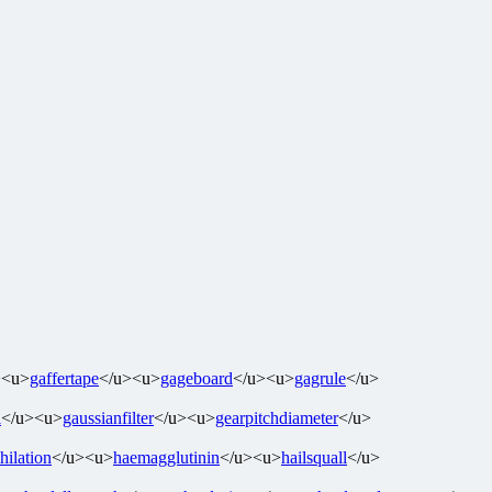
><u>
gaffertape
</u><u>
gageboard
</u><u>
gagrule
</u>
l
</u><u>
gaussianfilter
</u><u>
gearpitchdiameter
</u>
hilation
</u><u>
haemagglutinin
</u><u>
hailsquall
</u>