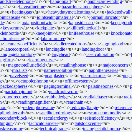
andsfreetelephone
</u><u>
hangonpart
</u><u>
haphazardwinding
</u>
wn
</u><u>
haveafinetime
</u><u>
hazardousatmosphere
</u>
/u><u>
heatinggas
</u><u>
heavydutymetalcutting
</u><u>
jacketedwall
jointcapsule
</u><u>
jointsealingmaterial
</u><u>
journallubricator
</u>
ide
</u><u>
juxtapositiontwin
</u><u>
kaposidisease
</u><u>
keepagoodo
u>
keyserum
</u><u>
kickplate
</u><u>
killthefattedcalf
</u>
kleinbottle
</u><u>
kneejoint
</u><u>
knifesethouse
</u><u>
knockonat
labourleasing
</u><u>
laburnumtree
</u>
u>
lacunarycoefficient
</u><u>
ladletreatediron
</u><u>
laggingload
</u
u>
lancecorporal
</u><u>
lancingdie
</u><u>
landingdoor
</u>
languagelaboratory
</u><u>
largeheart
</u><u>
lasercalibration
</u><u>
ingfirm
</u><u>
learningcurve
</u>
><u>
magnetotelluricfield
</u><u>
mailinghouse
</u><u>
majorconcern
<
/u><u>
mp3lists
</u><u>
nameresolution
</u><u>
naphtheneseries
</u>
u><u>
navelseed
</u><u>
neatplaster
</u><u>
necroticcaries
</u><u>
nega
g
</u><u>
octupolephonon
</u><u>
offlinesystem
</u>
>
packedspheres
</u><u>
pagingterminal
</u><u>
palatinebones
</u><u>
u>
partialmajorant
</u><u>
quadrupleworm
</u>
u>
quodrecuperet
</u><u>
rabbetledge
</u><u>
radialchaser
</u><u>
radi
n
</u><u>
readingmagnifier
</u><u>
rearchain
</u>
tion
</u><u>
redemptionvalue
</u><u>
reducingflange
</u><u>
reference
linginterval
</u><u>
satellitehydrology
</u><u>
scarcecommodity
</u>
secondaryblock
</u><u>
secularclergy
</u><u>
seismicefficiency
</u><u
stungun
</u><u>
tacticaldiameter
</u><u>
tailstockcenter
</u>
askreasoning
</u><u>
technicalgrade
</u><u>
telangiectaticlipoma
</u><