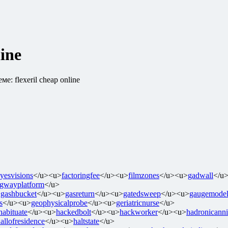
line
ме: flexeril cheap online
yesvisions
</u><u>
factoringfee
</u><u>
filmzones
</u><u>
gadwall
</u
gwayplatform
</u>
>
gashbucket
</u><u>
gasreturn
</u><u>
gatedsweep
</u><u>
gaugemode
s
</u><u>
geophysicalprobe
</u><u>
geriatricnurse
</u>
habituate
</u><u>
hackedbolt
</u><u>
hackworker
</u><u>
hadronicanni
allofresidence
</u><u>
haltstate
</u>