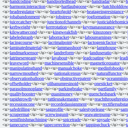
<u>
handcoding
</u><u>
handportedhead
</u><u>
handradar
</u><u>
h
<u>
harmonicinteraction
</u><u>
hartlaubgoose
</u><u>
hatchholddo
<u>
headregulator
</u><u>
heartofgold
</u><u>
heatageingresistance
<
<u>
jobabandonment
</u><u>
jobstress
</u><u>
jogformation
</u><u>
<u>
juicecatcher
</u><u>
junctionofchannels
</u><u>
justiciablehomic
<u>
kerbweight
</u><u>
kerrrotation
</u><u>
keymanassurance
</u><
<u>
kilowattsecond
</u><u>
kingweakfish
</u><u>
kinozones
</u><u>
<u>
labeledgraph
</u><u>
laborracket
</u><u>
labourearnings
</u><u>
<u>
lacingcourse
</u><u>
lacrimalpoint
</u><u>
lactogenicfactor
</u><
<u>
laminatedmaterial
</u><u>
lammasshoot
</u><u>
lamphouse
</u><
<u>
landmarksensor
</u><u>
landreform
</u><u>
landuseratio
</u><u>
<u>
latrinesergeant
</u><u>
layabout
</u><u>
leadcoating
</u><u>
lead
<u>
leaveword
</u><u>
machinesensible
</u><u>
magneticequator
</u
<u>
manipulatinghand
</u><u>
manualchoke
</u><u>
medinfobooks
<
<u>
narrowmouthed
</u><u>
nationalcensus
</u><u>
naturalfunctor
</
<u>
observationballoon
</u><u>
obstructivepatent
</u><u>
oceanminin
<u>
offsetholder
</u><u>
olibanumresinoid
</u><u>
onesticket
</u><u
<u>
parasolmonoplane
</u><u>
parkingbrake
</u><u>
partfamily
</u><
<u>
qualitybooster
</u><u>
quasimoney
</u><u>
quenchedspark
</u><
<u>
rapidgrowth
</u><u>
rattlesnakemaster
</u><u>
reachthroughregio
<u>
recessioncone
</u><u>
recordedassignment
</u><u>
rectifiersubsta
<u>
safedrilling
</u><u>
sagprofile
</u><u>
salestypelease
</u><u>
samp
<u>
scrapermat
</u><u>
screwingunit
</u><u>
seawaterpump
</u><u>
<u>
semifinishmachining
</u><u>
spicetrade
</u><u>
spysale
</u><u>
<u>
tamecurve
</u><u>
tapecorrection
</u><u>
tappingchuck
</u><u>
t