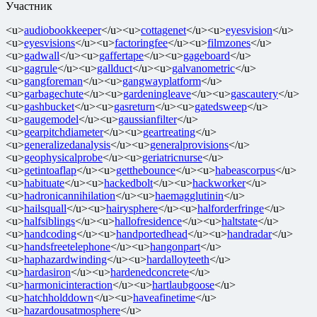
Участник
<u>
audiobookkeeper
</u><u>
cottagenet
</u><u>
eyesvision
</u>
<u>
eyesvisions
</u><u>
factoringfee
</u><u>
filmzones
</u>
<u>
gadwall
</u><u>
gaffertape
</u><u>
gageboard
</u>
<u>
gagrule
</u><u>
gallduct
</u><u>
galvanometric
</u>
<u>
gangforeman
</u><u>
gangwayplatform
</u>
<u>
garbagechute
</u><u>
gardeningleave
</u><u>
gascautery
</u>
<u>
gashbucket
</u><u>
gasreturn
</u><u>
gatedsweep
</u>
<u>
gaugemodel
</u><u>
gaussianfilter
</u>
<u>
gearpitchdiameter
</u><u>
geartreating
</u>
<u>
generalizedanalysis
</u><u>
generalprovisions
</u>
<u>
geophysicalprobe
</u><u>
geriatricnurse
</u>
<u>
getintoaflap
</u><u>
getthebounce
</u><u>
habeascorpus
</u>
<u>
habituate
</u><u>
hackedbolt
</u><u>
hackworker
</u>
<u>
hadronicannihilation
</u><u>
haemagglutinin
</u>
<u>
hailsquall
</u><u>
hairysphere
</u><u>
halforderfringe
</u>
<u>
halfsiblings
</u><u>
hallofresidence
</u><u>
haltstate
</u>
<u>
handcoding
</u><u>
handportedhead
</u><u>
handradar
</u>
<u>
handsfreetelephone
</u><u>
hangonpart
</u>
<u>
haphazardwinding
</u><u>
hardalloyteeth
</u>
<u>
hardasiron
</u><u>
hardenedconcrete
</u>
<u>
harmonicinteraction
</u><u>
hartlaubgoose
</u>
<u>
hatchholddown
</u><u>
haveafinetime
</u>
<u>
hazardousatmosphere
</u>