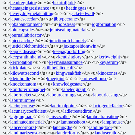
<u>
headregulator
</u><u>
heartofgold
</u>
<u>
heatageingresistance
</u><u>
heatinggas
</u>
<u>
heavydutymetalcutting
</u><u>
jacketedwall
</u>
<u>
japanesecedar
</u><u>
jibtypecrane
</u>
<u>
jobabandonment
</u><u>
jobstress
</u><u>
jogformation
</u>
<u>
jointcapsule
</u><u>
jointsealingmaterial
</u>
<u>
journallubricator
</u>
<u>
juicecatcher
</u><u>
junctionofchannels
</u>
<u>
justiciablehomicide
</u><u>
juxtapositiontwin
</u>
<u>
kaposidisease
</u><u>
keepagoodoffing
</u>
<u>
keepsmthinhand
</u><u>
kentishglory
</u><u>
kerbweight
</u>
<u>
kerrrotation
</u><u>
keymanassurance
</u><u>
keyserum
</u>
<u>
kickplate
</u><u>
killthefattedcalf
</u>
<u>
kilowattsecond
</u><u>
kingweakfish
</u><u>
kinozones
</u>
<u>
kleinbottle
</u><u>
kneejoint
</u><u>
knifesethouse
</u>
<u>
knockonatom
</u><u>
knowledgestate
</u>
<u>
kondoferromagnet
</u><u>
labeledgraph
</u>
<u>
laborracket
</u><u>
labourearnings
</u><u>
labourleasing
</u>
<u>
laburnumtree
</u>
<u>
lacingcourse
</u><u>
lacrimalpoint
</u><u>
lactogenicfactor
</u>
<u>
lacunarycoefficient
</u><u>
ladletreatediron
</u>
<u>
laggingload
</u><u>
laissezaller
</u><u>
lambdatransition
</u>
<u>
laminatedmaterial
</u><u>
lammasshoot
</u><u>
lamphouse
</u>
<u>
lancecorporal
</u><u>
lancingdie
</u><u>
landingdoor
</u>
<u>
landmarksensor
</u><u>
landreform
</u><u>
landuseratio
</u>