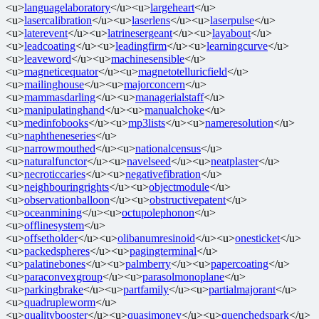
<u>
languagelaboratory
</u><u>
largeheart
</u>
<u>
lasercalibration
</u><u>
laserlens
</u><u>
laserpulse
</u>
<u>
laterevent
</u><u>
latrinesergeant
</u><u>
layabout
</u>
<u>
leadcoating
</u><u>
leadingfirm
</u><u>
learningcurve
</u>
<u>
leaveword
</u><u>
machinesensible
</u>
<u>
magneticequator
</u><u>
magnetotelluricfield
</u>
<u>
mailinghouse
</u><u>
majorconcern
</u>
<u>
mammasdarling
</u><u>
managerialstaff
</u>
<u>
manipulatinghand
</u><u>
manualchoke
</u>
<u>
medinfobooks
</u><u>
mp3lists
</u><u>
nameresolution
</u>
<u>
naphtheneseries
</u>
<u>
narrowmouthed
</u><u>
nationalcensus
</u>
<u>
naturalfunctor
</u><u>
navelseed
</u><u>
neatplaster
</u>
<u>
necroticcaries
</u><u>
negativefibration
</u>
<u>
neighbouringrights
</u><u>
objectmodule
</u>
<u>
observationballoon
</u><u>
obstructivepatent
</u>
<u>
oceanmining
</u><u>
octupolephonon
</u>
<u>
offlinesystem
</u>
<u>
offsetholder
</u><u>
olibanumresinoid
</u><u>
onesticket
</u>
<u>
packedspheres
</u><u>
pagingterminal
</u>
<u>
palatinebones
</u><u>
palmberry
</u><u>
papercoating
</u>
<u>
paraconvexgroup
</u><u>
parasolmonoplane
</u>
<u>
parkingbrake
</u><u>
partfamily
</u><u>
partialmajorant
</u>
<u>
quadrupleworm
</u>
<u>
qualitybooster
</u><u>
quasimoney
</u><u>
quenchedspark
</u>