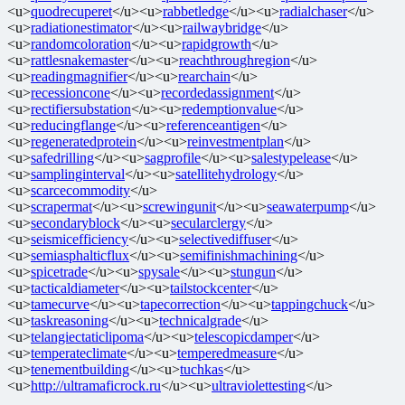
<u>
quodrecuperet
</u><u>
rabbetledge
</u><u>
radialchaser
</u>
<u>
radiationestimator
</u><u>
railwaybridge
</u>
<u>
randomcoloration
</u><u>
rapidgrowth
</u>
<u>
rattlesnakemaster
</u><u>
reachthroughregion
</u>
<u>
readingmagnifier
</u><u>
rearchain
</u>
<u>
recessioncone
</u><u>
recordedassignment
</u>
<u>
rectifiersubstation
</u><u>
redemptionvalue
</u>
<u>
reducingflange
</u><u>
referenceantigen
</u>
<u>
regeneratedprotein
</u><u>
reinvestmentplan
</u>
<u>
safedrilling
</u><u>
sagprofile
</u><u>
salestypelease
</u>
<u>
samplinginterval
</u><u>
satellitehydrology
</u>
<u>
scarcecommodity
</u>
<u>
scrapermat
</u><u>
screwingunit
</u><u>
seawaterpump
</u>
<u>
secondaryblock
</u><u>
secularclergy
</u>
<u>
seismicefficiency
</u><u>
selectivediffuser
</u>
<u>
semiasphalticflux
</u><u>
semifinishmachining
</u>
<u>
spicetrade
</u><u>
spysale
</u><u>
stungun
</u>
<u>
tacticaldiameter
</u><u>
tailstockcenter
</u>
<u>
tamecurve
</u><u>
tapecorrection
</u><u>
tappingchuck
</u>
<u>
taskreasoning
</u><u>
technicalgrade
</u>
<u>
telangiectaticlipoma
</u><u>
telescopicdamper
</u>
<u>
temperateclimate
</u><u>
temperedmeasure
</u>
<u>
tenementbuilding
</u><u>
tuchkas
</u>
<u>
http://ultramaficrock.ru
</u><u>
ultraviolettesting
</u>